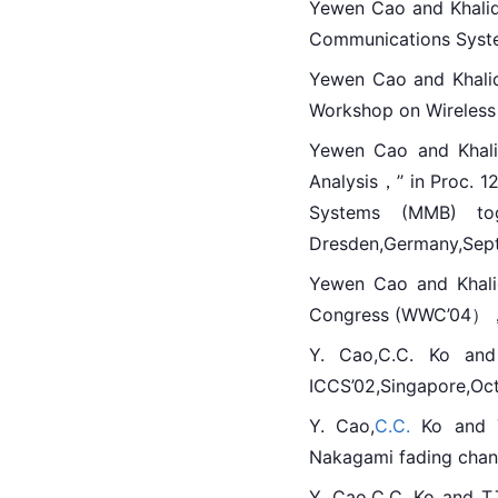
Yewen Cao and Khali
Communications Sys
Yewen Cao and Khalid
Workshop on Wirele
Yewen 
Cao
 and Khal
Analysis，’’ in Proc.
Systems (MMB) to
Dresden,Germany,Sept
Yewen Cao and Khali
Congress (WWC’04），
Y. 
Cao
,C.C. Ko an
ICCS’02,Singapore,Oct
Y. Cao,
C.C.
 Ko and 
Nakagami fading chann
Y. Cao,C.C. Ko and T.