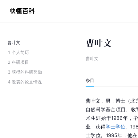
曹叶文
曹叶文
1
个人简历
曹叶文
2
科研项目
3
获得的科研奖励
条目
4
发表的论文情况
曹叶文，男，博士（
北
自然科学基金项目、教
术生涯始于1986年，
业，获得
学士学位
。19
士学位。1995年，他