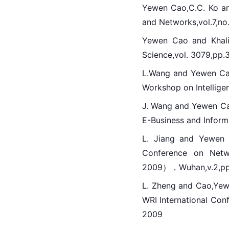
Yewen Cao,
C.C.
 Ko a
and Networks,vol.7,no
Yewen 
Cao
 and Khal
Science,vol. 3079,pp.
L.Wang and Yewen C
Workshop on Intellig
J. Wang and Yewen Cao
E-Business and Infor
L. Jiang and Yewen
Conference on Netw
2009），Wuhan,v.2,
pp
L. Zheng and 
Cao
,Yew
WRI International Co
2009