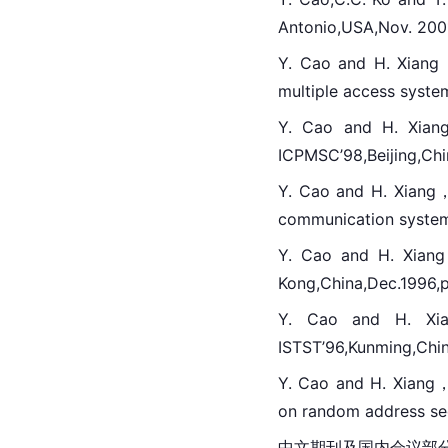
Antonio,USA,Nov. 200
Y. Cao and H. Xiang
multiple access system
Y. Cao and H. Xiang
ICPMSC’98,Beijing,Chin
Y. Cao and H. Xiang，
communication system，
Y. Cao and H. Xian
Kong,China,
Dec.
1996,p
Y. Cao and H. Xia
ISTST’96,Kunming,Chin
Y. Cao and H. Xiang，“
on random address seq
中文期刊及国内会议部