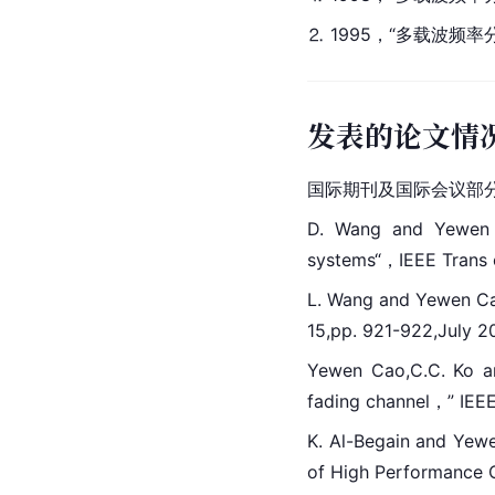
⒉ 1995，“多载波频
发表的论文情
国际期刊及国际会议部
D. Wang and Yewe
systems“，IEEE Trans o
L. Wang and Yewen 
C
15,pp. 921-922,July 2
Yewen Cao,C.C. Ko a
fading channel，” IEE
K. 
Al-
Begain and Yewen
of High Performance 