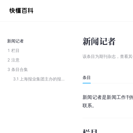
新闻记者
新闻记者
1
栏目
该条目为
期刊杂志
，
查看
其
2
注意
3
条目合集
条目
3.1
上海报业集团主办的报刊（期刊）
新闻记者是新闻工作刊
联系。
栏目