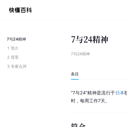
7与24精神
7与24精神
1
简介
7与24精神
2
背景
3
专家点评
条目
“7与24”精神是流行于
日本
时，每周工作7天。
简介