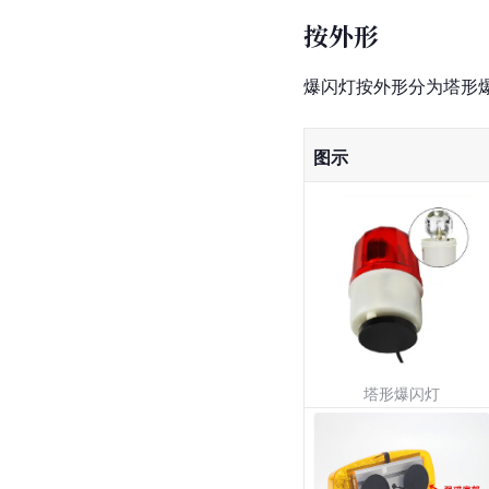
按外形
爆闪灯按外形分为塔形爆
图示
塔形爆闪灯