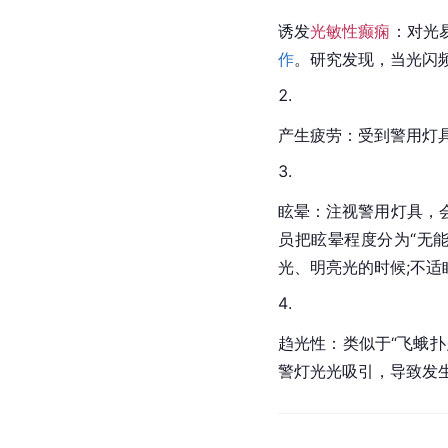
诱发
光敏性癫痫
：对光
作
。研究发现，当光闪频
产生疲劳：受到警用灯
眩晕：注视警用灯具，
员把眩晕程度分为“无能
光、明亮光的时候;不
趋光性：类似于“飞蛾
警灯光光吸引，导致发