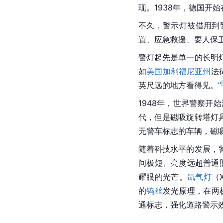
现。1938年，德国开
不久，警示灯被借用到
置、应急救援、要人保
警灯起先是单一的长明
如
美国加利福尼亚州
法
英尺远的地方看得见。”
1948年，世界警察
代，但是磁吸旋转塔灯
无警车标志的车辆，磁
随着科技水平的发展，
间极短、亮度远超普通
耀眼的光芒。
氙气灯
（X
的
钨丝
发光原理，在两
通标志，强化道路警示