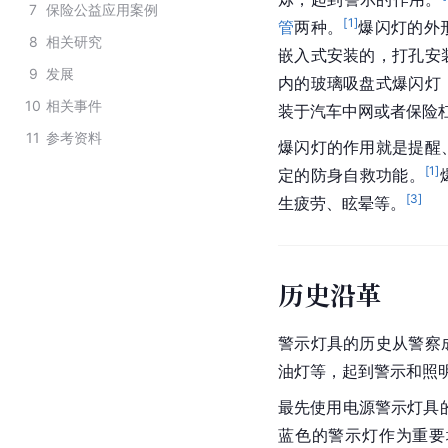
7
保险公益应用案例
[
1
]
管
两种。
爆闪灯的外
8
相关研究
嵌入式安装的，打孔安
9
发展
内的玻璃吸盘式爆闪灯
10
相关事件
装于汽车中网或者保险
11
参考资料
爆闪灯的作用就是提醒
[
1
]
定的防身自救功能。
[
3
]
生疲劳、眩晕等。
历史沿革
警示灯具的历史从警察
油灯等，起到警示和照
最先使用电源警示灯具
蓝色的警示灯作为重要