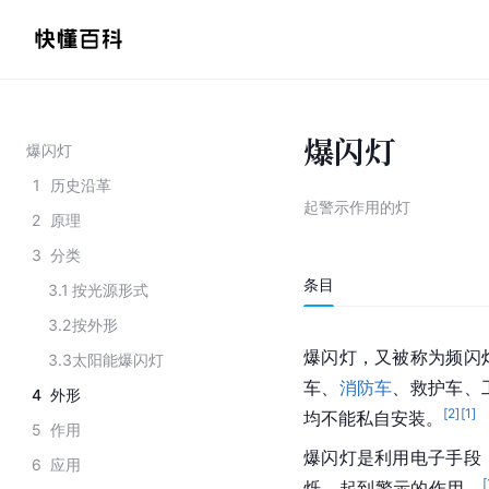
爆闪灯
爆闪灯
1
历史沿革
起警示作用的灯
2
原理
3
分类
条目
3.1
按光源形式
3.2
按外形
爆闪灯，又被称为频闪
3.3
太阳能爆闪灯
车、
消防车
、救护车、
4
外形
[
2
]
[
1
]
均不能私自安装。
5
作用
爆闪灯是利用电子手段
6
应用
[
烁，起到警示的作用。