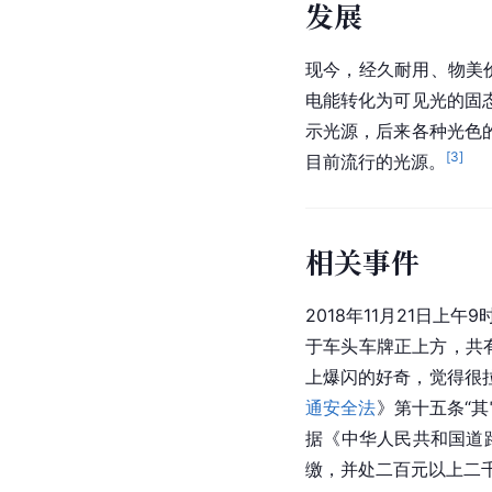
发展
现今，经久耐用、物美价廉的
电能
转化为
可见光
的固
示光源，后来各种光色
[
3
]
目前流行的光源。
相关事件
2018年11月21日上午9
于车头车牌正上方，共
上爆闪的好奇，觉得很
通安全法
》第十五条“
据《中华人民共和国道
缴，并处二百元以上二千