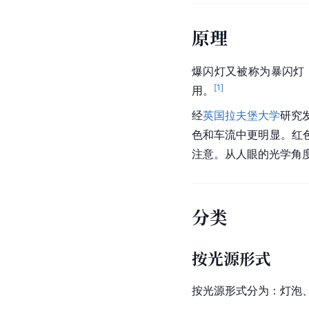
原理
爆闪灯又被称为暴闪灯
[
1
]
用。
经
英国拉夫堡大学
研究
色和车流中更明显。红
注意。从人眼的光学角
分类
按光源形式
按光源形式分为：灯泡