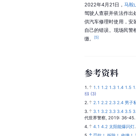
2022年4月21日，
马鞍
驾驶人查获并依法作出
供汽车修理时使用，安
自己的错误。现场民警
[
5
]
缴。
参
考
资
料
1.
1.1
1.2
1.3
1.4
1.5
1
(
3
)
2.
2.1
2.2
2.3
2.4
男子
3.
3.1
3.2
3.3
3.4
3.5
3
代世界警察,
2019
: 36-45
4.
4.1
4.2
太阳能爆闪灯
5.
罚款！ 拆除！ 收缴！