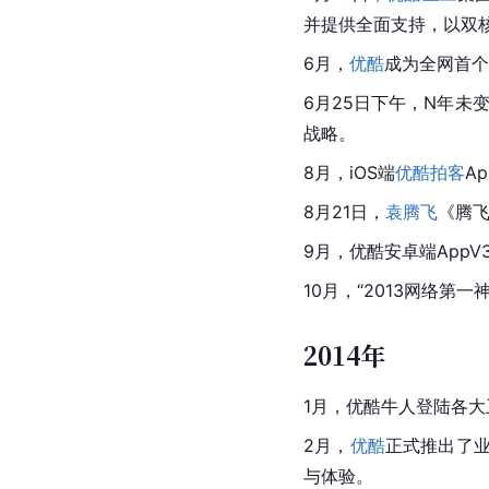
并提供全面支持，以双
6月，
优酷
成为全网首个
6月25日下午，N年未
战略。
8月，iOS端
优酷拍客
A
8月21日，
袁腾飞
《腾飞
9月，优酷安卓端AppV
10月，“2013网络第一
2014年
1月，优酷牛人登陆各大
2月，
优酷
正式推出了
与体验。