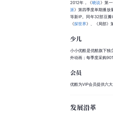
2012年，《
晓说
》第一
派
》第四季度单期播放
等新IP。同年32部豆
《
探世界
》、《局部》
少儿
小小优酷
是优酷旗下独立
外动画；每季度采购90
会员
优酷为VIP会员提供六
发展沿革