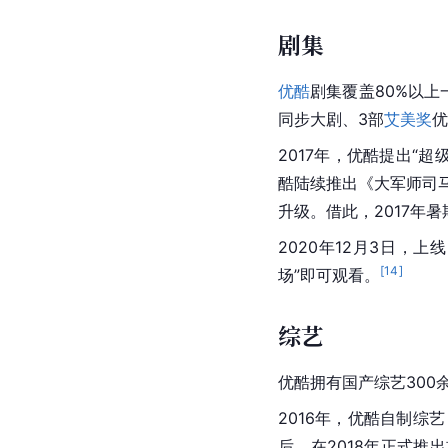
剧集
优酷
剧集覆盖80%以上
同步大剧、3部
艾美奖
优
2017年，优酷提出“超
酷陆续推出《大军师司
升级。借此，2017年
2020年12月3日，
[
14
]
场”即可观看。
综艺
优酷拥有国产综艺300
2016年，
优酷
自制综艺
后，在2018年正式推