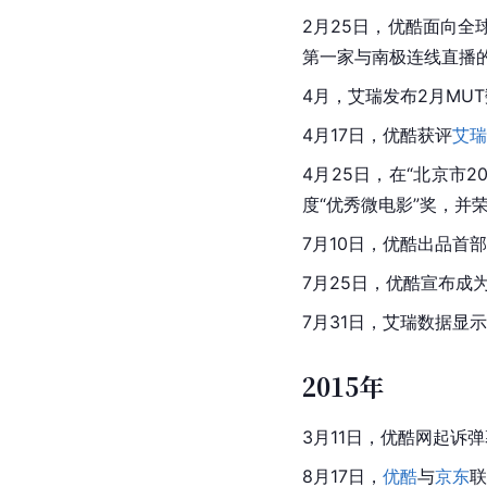
2月25日，优酷面向全
第一家与南极连线直播
4月，
艾瑞
发布2月MU
4月17日，优酷获评
艾瑞
4月25日，在“
北京市
2
度“优秀微电影”奖，并
7月10日，优酷出品首
7月25日，优酷宣布成
7月31日，
艾瑞
数据显示
2015年
3月11日，优酷网起诉
8月17日，
优酷
与
京东
联