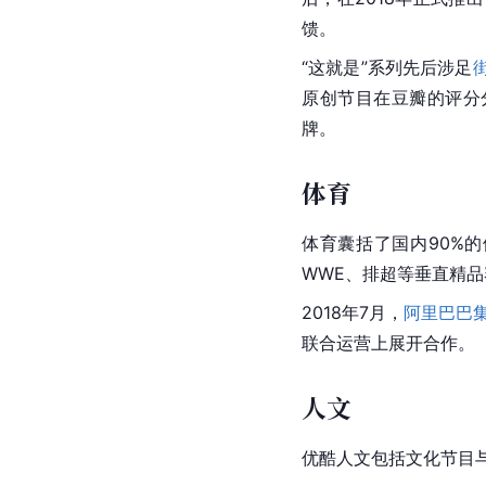
馈。
“这就是”系列先后涉足
原创节目在豆瓣的评分分
牌。
体育
体育囊括了国内90%
WWE
、
排超
等垂直精品
2018年7月，
阿里巴巴
联合运营上展开合作。
人文
优酷
人文包括文化节目