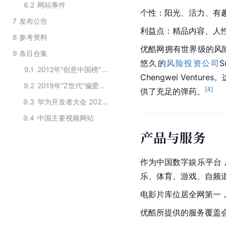
6.2
网站事件
个性：阳光、活力、有
7
发布公告
利益点：精品内容、人
8
参考资料
优酷网拥有世界级的
风
9
条目合集
悠久的
风险投资公司
S
9.1
2012年“创意中国榜"—中国文化创意产业十大领军企业
Chengwei Ven
9.2
2019年“Z世代”偏爱的appTOP20
[
4
]
供了充足的弹药。
9.3
华为开发者大会 2022“鸿蒙生态创新奖”获奖名单
9.4
中国主要视频网站
产品与服务
作为中国数字娱乐平台
乐、体育、游戏、自频
电影片库位居全网第一，
优酷
所提供的服务覆盖