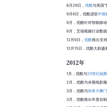
8月29日，
优酷
与
美国
“
9月6日，优酷进驻
中国
9月，优酷针对智能移
9月，
艾瑞
视频行业数据
12月6日，
优酷
推出支
12月15日，优酷大剧
2012年
1月，优酷与
20世纪福
2月，优酷与
央视
电影频
3月，优酷与
加拿大
狮门
3月，优酷推出年度自