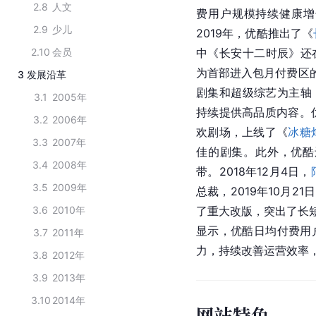
2.8
人文
费用户规模持续健康增长
2.9
少儿
2019年，优酷推出了《
2.10
会员
中《长安十二时辰》还
为首部进入包月付费区的
3
发展沿革
剧集和超级综艺为主轴
3.1
2005年
持续提供高品质内容。
3.2
2006年
欢剧场，上线了《
冰糖
3.3
2007年
佳的剧集。此外，优酷
3.4
2008年
带。2018年12月4日，
3.5
2009年
总裁，2019年10月2
3.6
2010年
了重大改版，突出了长短
显示，优酷日均付费用
3.7
2011年
力，持续改善运营效率
3.8
2012年
3.9
2013年
3.10
2014年
网站特色