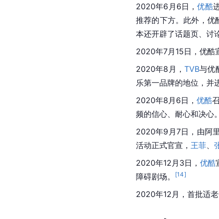
2020年6月6日，
优酷
推荐的下方。此外，优
本还开辟了话题页、讨
2020年7月15日，优酷
2020年8月，
TVB
与
优
乐第一品牌的地位，并
2020年8月6日，
优酷
频的信心、耐心和决心
2020年9月7日，由阿
活动正式官宣，
王菲
、
2020年12月3日，
优酷
[
14
]
障碍剧场。
2020年12月，首批