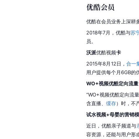
优酷会员
优酷
在会员业务上深耕多
2018年7月，优酷与
苏
员。
沃派
优酷
视频
卡
2015年8月12日，
合一
用户提供每个月6GB的
WO+视频
优酷
定向流量
“WO+视频优酷定向流
含直播、
缓存
）时，不
试水视频+母婴的营销
近日，
优酷
亲子频道与
容资源，还能与用户形