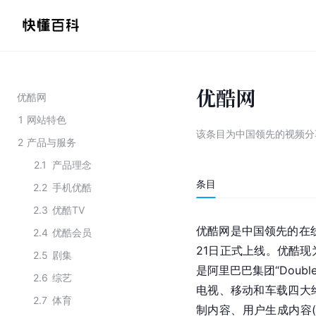
优酷网
优酷网
1
网站特色
该条目为
中国领先的视频分
2
产品与服务
2.1
产品理念
条目
2.2
手机优酷
2.3
优酷TV
优酷网是中国领先的在
2.4
优酷会员
21日正式上线。优酷现
2.5
剧集
是阿里巴巴集团“Doub
2.6
综艺
电视、移动和车载四大
2.7
体育
制内容、用户生成内容(