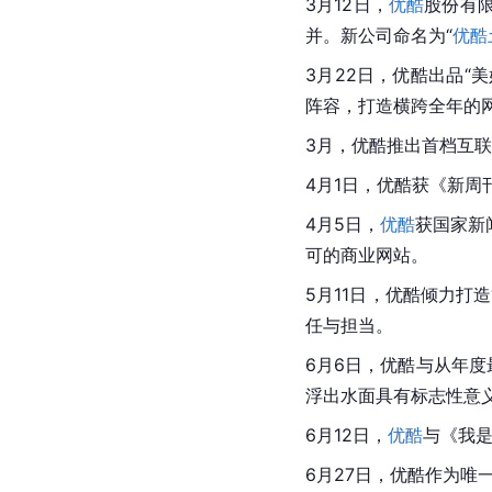
3月12日，
优酷
股份有
并。新公司命名为“
优酷
3月22日，优酷出品“
美
阵容，打造横跨全年的
3月，优酷推出首档互
4月1日，优酷获《
新周
4月5日，
优酷
获国家新
可的
商业网站
。
5月11日，优酷倾力打
任与担当。
6月6日，
优酷
与从年度
浮出水面具有标志性意
6月12日，
优酷
与《我是
6月27日，优酷作为唯