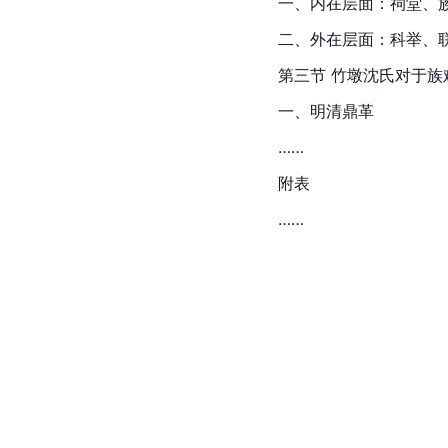
一、内在层面：祠堂、
二、外在层面：科举、
第三节 竹墩沈氏对于族
一、明清鼎革
……
附表
……