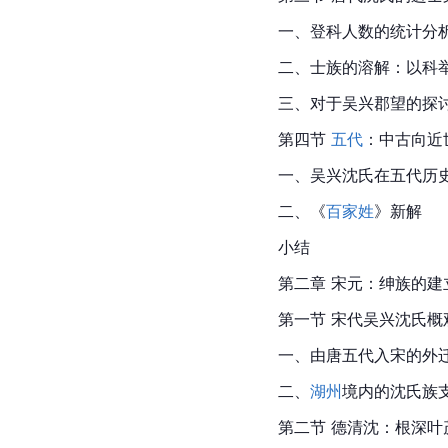
一、登科人数的统计分
二、士族的溶解：以科
三、对于吴兴郡望的探
第四节 
五代
：中古向近
一、吴兴沈氏在五代历
二、《
百家姓
》新解
小结
第二章 宋元：绅族的建
第一节 
宋代
吴兴沈氏概
一、由唐五代入宋的外
二、
湖州
境内的沈氏族
第二节 德清沈：根深叶