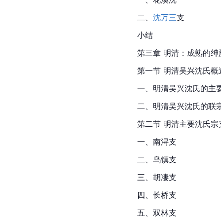
二、
沈万三
支
小结
第三章 明清：成熟的绅
第一节 明清吴兴沈氏概
一、明清吴兴沈氏的主
二、明清吴兴沈氏的联
第二节 明清主要沈氏宗
一、
南浔
支
二、
乌镇
支
三、胡凄支
四、长桥支
五、双林支