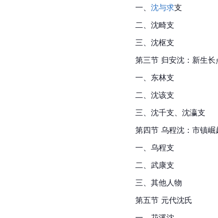
一、
沈与求
支
二、沈畸支
三、
沈枢
支
第三节 归安沈：新生长
一、东林支
二、
沈该
支
三、沈千支、沈瀛支
第四节 乌程沈：市镇崛
一、乌程支
二、武康支
三、其他人物
第五节 元代沈氏
一、花溪沈