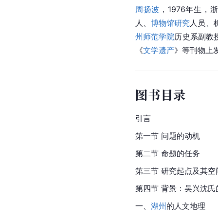
周扬波
，1976年生
人、
博物馆研究
人员、机
州师范学院
历史系副教
《
文学遗产
》等刊物上发
图书目录
引言
第一节 问题的动机
第二节 命题的任务
第三节 研究起点及其空
第四节 背景：吴兴沈氏
一、
湖州
的人文地理