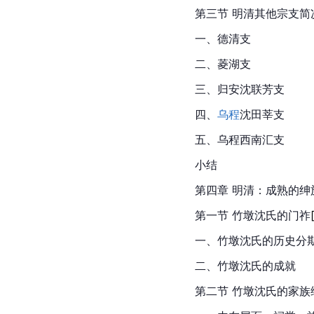
第三节 明清其他宗支简
一、德清支
二、菱湖支
三、归安
沈联芳
支
四、
乌程
沈田莘
支
五、乌程西南汇支
小结
第四章 明清：成熟的绅
第一节 竹墩沈氏的门
祚
一、竹墩沈氏的历史分
二、竹墩沈氏的成就
第二节 竹墩沈氏的家族