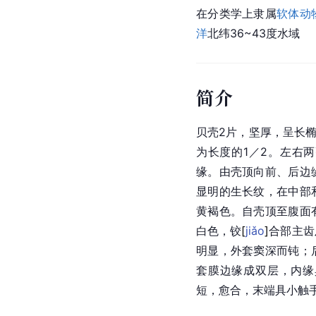
在分类学上隶属
软体动
洋
北纬36~43度水域
简介
贝壳2片，坚厚，呈长椭
为长度的1／2。左右
缘。由壳顶向前、后边
显明的生长纹，在中部
黄褐色。自壳顶至腹面
白色，
铰
[
jiǎo
]
合部主齿
明显，外套窦深而钝；
套膜边缘成双层，内缘
短，愈合，末端具小触