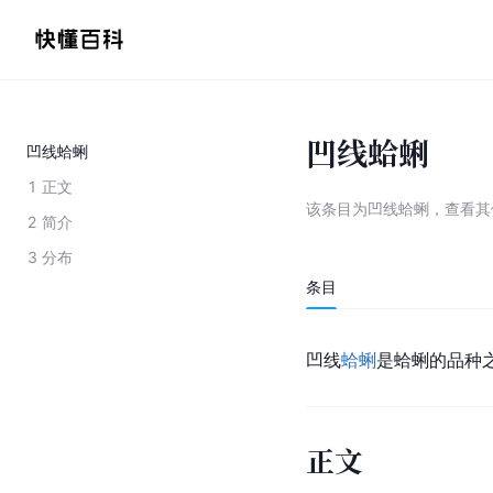
凹线蛤蜊
凹线蛤蜊
1
正文
该条目为
凹线蛤蜊
，
查看
其
2
简介
3
分布
条目
凹线
蛤蜊
是蛤蜊的品种
正文