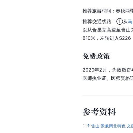
推荐旅游时间：春秋两
推荐交通线路：①从
马
以从合巢芜高速至含山
810米，左转进入S22
免费政策
2020年2月，为致敬
医师执业证、医师资格证
参
考
资
料
1.
含山:景兼南北特色 文