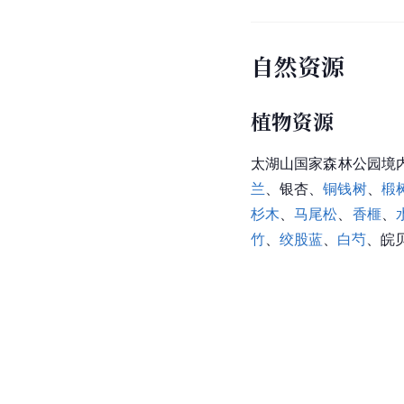
自然资源
植物资源
太湖山国家森林公园境
兰
、银杏、
铜钱树
、
椴
杉木
、
马尾松
、
香榧
、
竹
、
绞股蓝
、
白芍
、皖