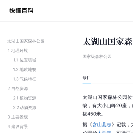
太湖山国家森
太湖山国家森林公园
1
地理环境
国家级森林公园
1.1
位置境域
1.2
地质地貌
条目
1.3
气候特征
2
自然资源
太湖山国家森林公园位
2.1
植物资源
貌，有大小山峰20座
2.2
动物资源
拔450米。
3
主要景观
据《
含山县志
》记载，
4
建设背景
公园分
太湖寺
、司徒两