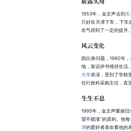
崭露头角
1953年，金文声去到
天
只好在天津下车，下车
名气得到了一定的提升
风云变化
因出身问题，1960年，
地，靠说
评书
维持生活
大学
表演，受到了学校
任行政科采购主任，直至
生生不息
1995年，金文声重操
望不能涨”的原则。他
津
的爱好者喜欢看他的