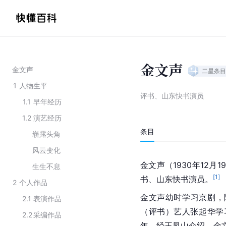
金文声
金文声
二星
条目
1
人物生平
评书、山东快书演员
1.1
早年经历
1.2
演艺经历
条目
崭露头角
风云变化
金文声（1930年12月1
生生不息
[
1
]
书、山东快书演员。
2
个人作品
金文声幼时学习京剧，
2.1
表演作品
（评书）艺人张起华学
2.2
采编作品
年，经王凤山介绍，金