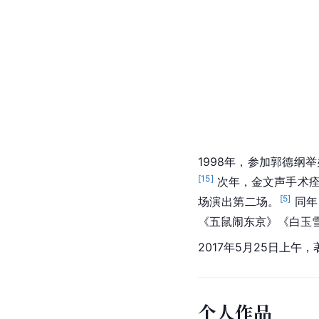
1998年，参加郭德纲
[
15
]
 次年，金文声手术
[
5
]
场演出第二场。
 同
《五鼠闹东京》《白玉
2017年5月25日上午
个人作品