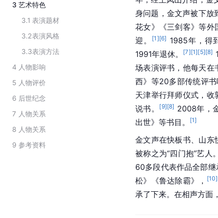
3
艺术特色
身问题，金文声被下放
3.1
表演题材
花女》《三剑客》等外
3.2
表演风格
[
1
]
[
6
]
迎。
 1985年
3.3
表演方法
[
7
]
[
1
]
[
5
]
[
8
]
1991年退休。
4
人物影响
场表演评书，他每天在
西》等20多部传统评
5
人物评价
天津举行拜师仪式，收
6
后世纪念
[
9
]
[
8
]
说书。
 2008
7
人物关系
[
1
]
出世》等书目。
8
人物关系
金文声在快板书、山东
9
参考资料
被称之为“四门抱”艺人
60多段代表作品全部
[
10
]
松》《鲁达除霸》，
承了下来。在相声方面