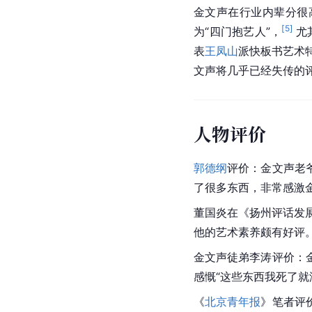
金文声在行业内辈分很
[
5
]
为“四门抱艺人”，
 
表
王凤山
派快板书艺术
文声将几乎已经失传的
人物评价
郭德纲
评价：金文声老
了很多东西，非常感激
董国炎在《扬州评话发
他的艺术素养颇有好评。
金文声徒弟李涛评价：
感慨“这些东西我死了
《
北京青年报
》笔者评