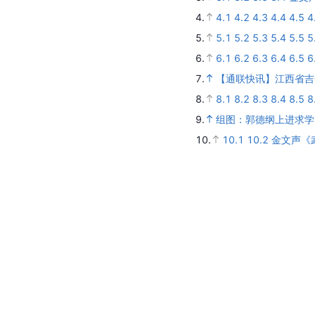
4.
4.1
4.2
4.3
4.4
4.5
4
5.
5.1
5.2
5.3
5.4
5.5
5
6.
6.1
6.2
6.3
6.4
6.5
6
7.
【通联快讯】江西省吉
8.
8.1
8.2
8.3
8.4
8.5
8
9.
组图：郭德纲上进求学
10.
10.1
10.2
金文声《