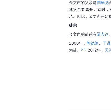
金文声的父亲是
国民党
其父亲要离开北京时，
艺。因此，金文声开始
徒弟
金文声的徒弟有
梁宏达
2006年，
郭德纲
、
于谦
[
26
]
为徒。
 2012年，
天