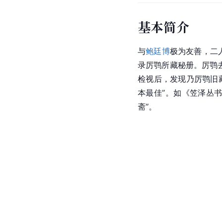
基本简介
与
鲍廷博
极为友善，二
录厉鹗所藏秘册。厉鹗
检视后，发现乃厉鹗旧
本最佳”。如《笠泽丛
斋
”。