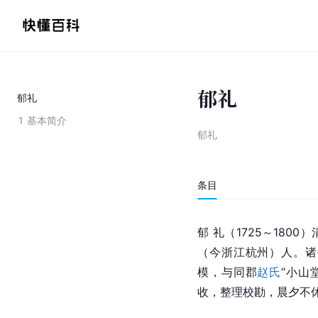
郁礼
郁礼
1
基本简介
郁礼
条目
郁 礼（1725～18
（今浙江杭州）人。诸
模，与同郡
赵氏
“小山
收，整理校勘，晨夕不