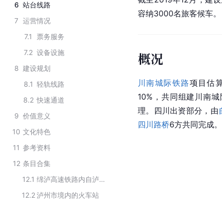
6
站台线路
容纳3000名旅客候车。
7
运营情况
7.1
票务服务
7.2
设备设施
概况
8
建设规划
川南城际铁路
项目估算
8.1
轻轨线路
10%，共同组建川南
8.2
快速通道
理。
四川
出资部分，由
9
价值意义
四川路桥
6方共同完成。
10
文化特色
11
参考资料
12
条目合集
12.1
绵泸高速铁路内自泸段沿线客运站点
12.2
泸州市境内的火车站