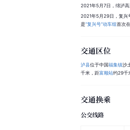
2021年5月7日，
绵泸高
2021年5月29日，复兴
是
“复兴号”动车组
首次
交通区位
泸县
位于中国
福集镇
沙
千米，距
富顺站
约29千
交通换乘
公交线路