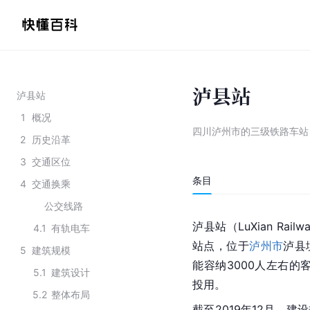
泸县站
泸县站
1
概况
四川泸州市的三级铁路车站
2
历史沿革
3
交通区位
条目
4
交通换乘
公交线路
泸县站（LuXian Railwa
4.1
有轨电车
站点，位于
泸州市
泸县
5
建筑规模
能容纳3000人左右的
5.1
建筑设计
投用。
5.2
整体布局
截至2019年12月，