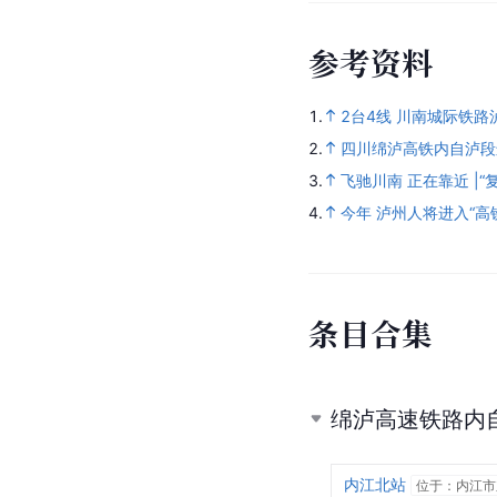
参
考
资
料
1.
2台4线 川南城际铁
2.
四川绵泸高铁内自泸段
3.
飞驰川南 正在靠近 |
4.
今年 泸州人将进入“高
条
目
合
集
绵泸高速铁路内
内江北站
位于：内江市