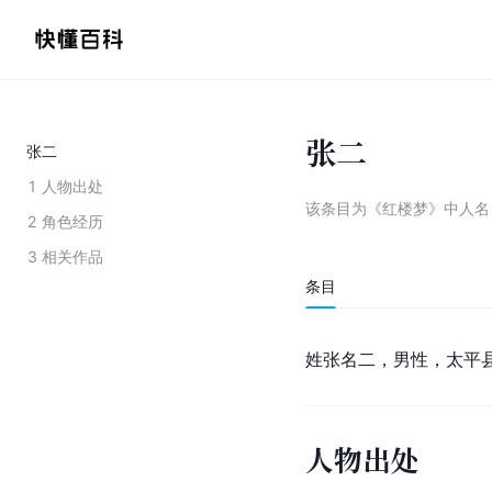
张二
张二
1
人物出处
该条目为
《红楼梦》中人名
2
角色经历
3
相关作品
条目
姓张名二，男性，太平
人物出处