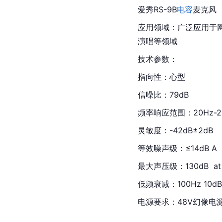
爱秀RS-9B
电容
麦克风
应用领域：广泛应用于
演唱等领域
技术参数：
指向性：心型
信噪比：79dB
频率响应范围
：20Hz-2
灵敏度：-42dB±2dB
等效噪声级：≤14dB A
最大声压级
：130dB  at
低频衰减：100Hz 10d
电源要求：48V幻像电