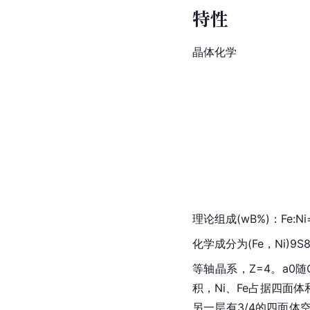
特性
晶体化学
理论组成(wB%)：Fe:Ni
化学成分为(Fe，Ni)9S
等轴晶系，Z=4。a0
积，Ni、Fe占据四面体
另一层有3/4的四面体