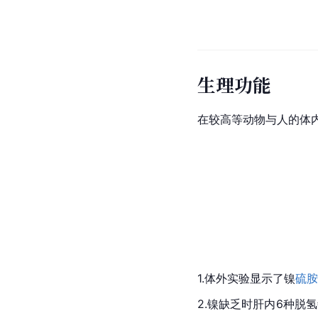
生理功能
在较高等动物与人的体
1.体外实验显示了镍
硫胺
2.镍缺乏时肝内6种脱