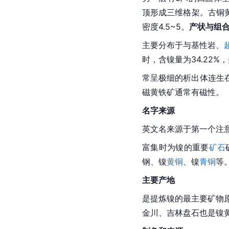
顶形成三维格架。古铜
密度4.5~5。
产状与组
主要分布于与基性岩、
时，含镍量为34.22%
常呈极细的析出体连生
磁黄铁矿
通常有磁性。
名字来源
英文名来源于第一个注
富集时为镍的重要
矿石
钢、镍
黄铜
、镍
青铜
等
主要产地
是提炼镍的最主要矿物
金川、吉林盘石也是镍