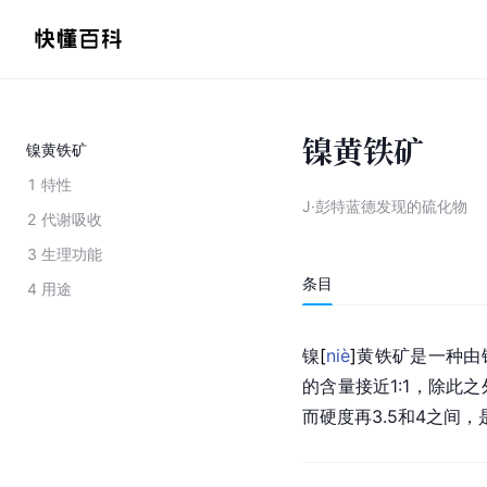
镍黄铁矿
镍黄铁矿
1
特性
J·彭特蓝德发现的硫化物
2
代谢吸收
3
生理功能
条目
4
用途
镍
[
niè
]
黄铁矿是一种由
的含量接近1:1，除此
而硬度再3.5和4之间，