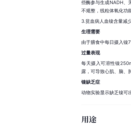
些酶参与生成
NADH
、
不规整，线粒体氧化功
3.贫血病人血镍含量
生理需要
由于膳食中每日摄入镍70
过量表现
每天摄入可溶性镍25
露，可导致心肌、脑、
镍缺乏症
动物实验显示缺乏镍可
用途