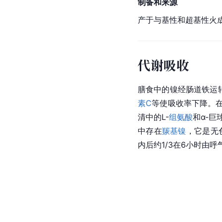
制备和来源
产于与基性和超基性火
代谢吸收
膳食中的镍经肠道铁运
素C
等使吸收率下降。
清中的L-
组氨酸
和α-
中存在
羰基镍
，它是无
内后约1/3在6小时由