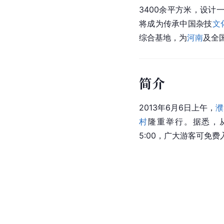
3400余平方米，设计
将成为传承中国杂技
文
综合基地，为
河南
及全
简介
2013年6月6日上午，
濮
村
隆重举行。据悉，从即
5:00，广大游客可免