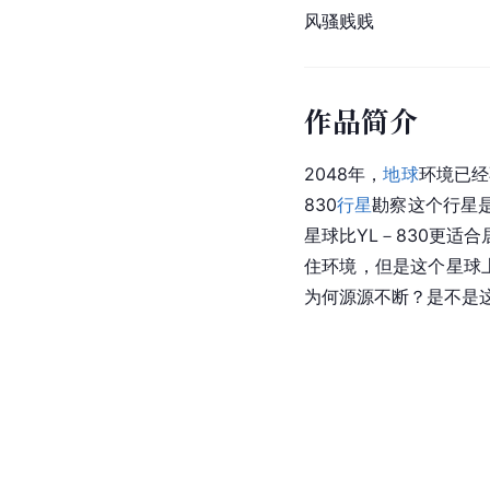
风骚贱贱
作品简介
2048年，
地球
环境已经
830
行星
勘察这个行星
星球比YL－830更
住环境，但是这个星球
为何源源不断？是不是