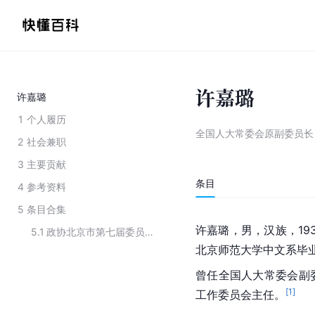
许嘉璐
许嘉璐
1
个人履历
全国人大常委会原副委员长
2
社会兼职
3
主要贡献
条目
4
参考资料
5
条目合集
许嘉璐，男，汉族，19
5.1
政协北京市第七届委员会副主席名单
北京师范大学中文系毕
曾任全国人大常委会副
[
1
]
工作委员会主任。