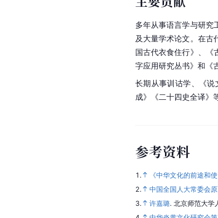
主要贡献
多年从事语言学与研究
及大量学术论文。在古
国古代衣食住行》、《
字应用研究丛书》和《
长期从事
训诂学
、《说
成》《
二十四史全译
》
参考资料
1.
《中华文化的前途和使
2.
中国全国人大常委会原
3.
许嘉璐
.
北京师范大学
4.
中华炎黄文化研究会第