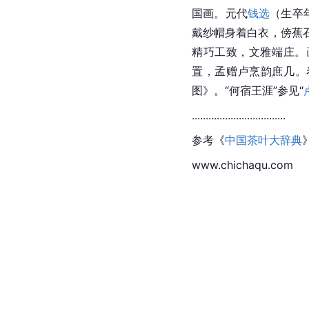
国画。元代
钱选
（生卒年
戴纱帽身着白衣，傍蕉
精巧工致，文雅端庄。画
置，孟赠卢烹韵庶几。
图》。“何宿王涯”参见“
..................................
参考《
中国茶叶大辞典
www.chichaqu.com