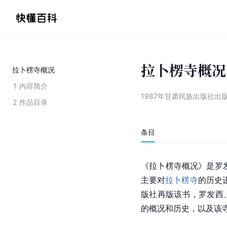
拉卜楞寺概况
拉卜楞寺概况
1
内容简介
1987年甘肃民族出版社出
2
作品目录
条目
《拉卜楞寺概况》是罗发
主要对
拉卜楞寺
的历史
版社
再版该书，罗发西
的概况和历史，以及该