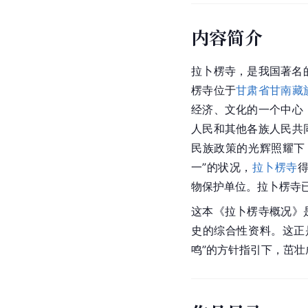
内容简介
拉卜楞寺，是我国著名
楞寺位于
甘肃省
甘南藏
经济、文化的一个中心
人民和其他各族人民共
民族政策的光辉照耀下
一”的状况，
拉卜楞寺
得
物保护单位。拉卜楞寺
这本《拉卜楞寺概况》
史的综合性资料。这正
鸣”的方针指引下，茁