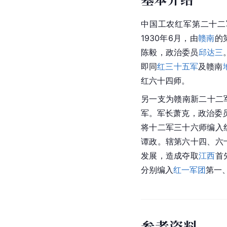
中国工农红军第二十二
1930年6月，由
赣南
的
陈毅
，政治委员
邱达三
即同
红三十五军
及赣南
红六十四师。
另一支为赣南新二十二军
军。军长萧克，政治委
将十二军三十六师编入
谭政
。辖第六十四、六
发展，造成夺取
江西
首
分别编入
红一军团
第一
参
考
资
料