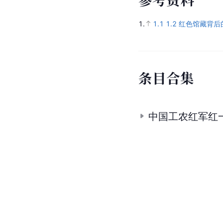
1.
1.1
1.2
红色馆藏背后
条
目
合
集
中国工农红军红