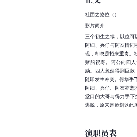
社团之捻位（）
影片简介：
三个初生之犊，以位可
阿细、兴仔与阿友情同
现，却总是招来重责。社
赌船祝寿。阿公向四人
励。四人忽然得到巨款
随即发生冲突。何华手下
阿细、兴仔、阿友亦想
堂口的大哥与得力手下
逃脱，原来是策划这此
演职员表