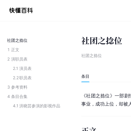
社团之捻位
社团之捻位
1
正文
社团之捻位
2
演职员表
2.1
演员表
条目
2.2
职员表
3
参考资料
《社团之捻位》一部剧
4
条目合集
事业，成功上位，却被
4.1
洪晓芸参演的影视作品
正文