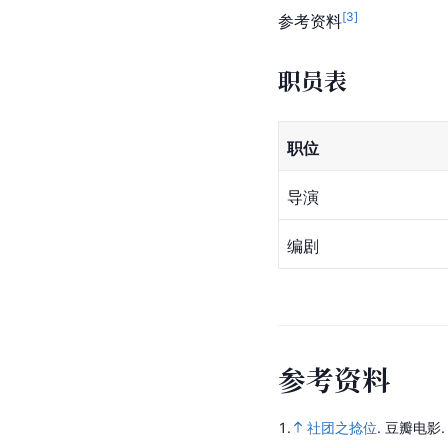
[
3
]
参考资料
职员表
职位
导演
编剧
参
考
资
料
1.
社团之捻位
.
豆瓣电影