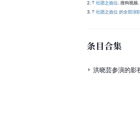
2.
社团之捻位
.
搜狗视频
3.
社团之捻位 的全部演
条
目
合
集
洪晓芸参演的影