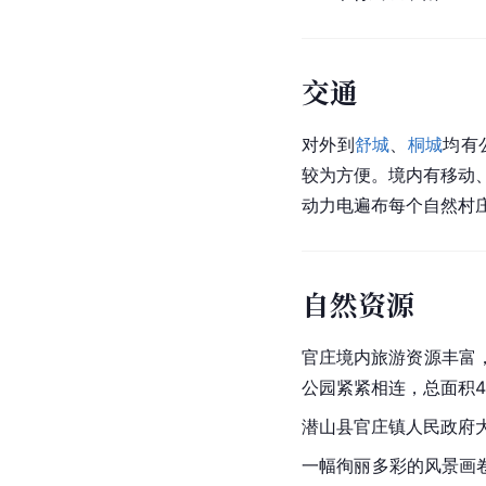
交通
对外到
舒城
、
桐城
均有
较为方便。境内有移动
动力电遍布每个自然村
自然资源
官庄境内旅游资源丰富
公园紧紧相连，总面积4
潜山县官庄镇人民政府
一幅徇丽多彩的风景画