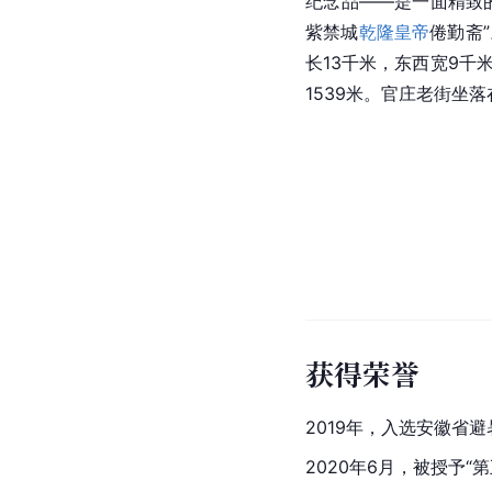
纪念品——是一面精致
紫禁城
乾隆皇帝
倦勤斋
长13千米，东西宽9千
1539米。官庄老街坐
获得荣誉
2019年，入选
安徽省
避
2020年6月，被授予“