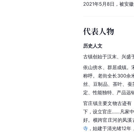
2021年5月8日，被
代表人物
历史人文
古镇创始于汉末、兴盛
依山傍水、群居成镇。
称呼。老街全长300
丝、豆制品、茶叶、蚕
定、性能独特、产品远
官庄镇主要文物古迹有
下，设立官庄……凡家
好。横跨官庄河的凤溪
寺
，始建于清光绪12