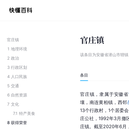
官庄镇
官庄镇
1
地理环境
该条目为
安徽省潜山市辖镇
2
政治
3
行政区划
条目
4
人口民族
5
交通
官庄镇，隶属于安徽省
6
自然资源
壤，南连黄柏镇，西邻
7
文化
13个行政村，1个居委会
7.1
特产美食
庄公社，1992年3月
8
获得荣誉
庄镇。截至2020年6