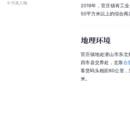
9
代表人物
2019年，官庄镇有工
50平方米以上的综合商
地理环境
官庄镇地处
潜山市
东北
四市县交界处，北靠
合
客货码头相距80公里，
米。