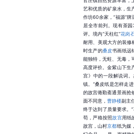
官庄镇自然资源丰富，
艺和优质的矿泉水，生
作坊60余家，“福源”
居全市前列。现有茶园
评。境内“天柱红”
花岗
耐用、美观大方的装修
时生产的
桑皮
书画纸远
能独特，无蛀、无毒，
高度评价。金紫山下生
宫》中的一段解说词。
镇。“桑皮纸是怎样走进
的故宫倦勤斋通景画抢
面不同意，
曹静楼
副主
终于达到了质量要求。
苟，严格按照
故宫
用纸
故宫
，山村
京都
纸为媒