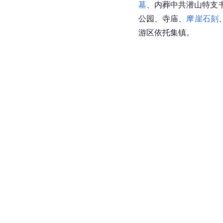
墓
、内葬中共潜山特支
公园、寺庙、
摩崖石刻
游区依托集镇。