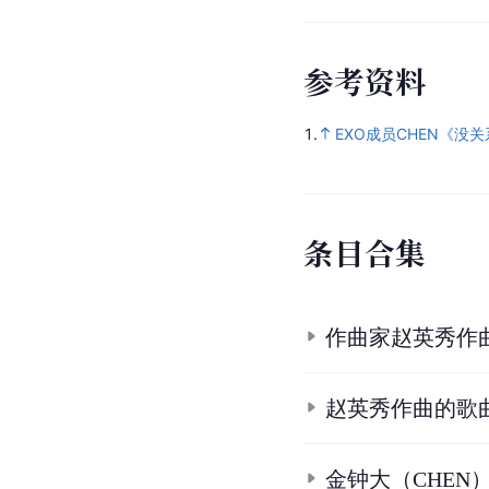
参
考
资
料
1.
EXO成员CHEN《没
条
目
合
集
作曲家赵英秀作
赵英秀作曲的歌
金钟大（CHEN