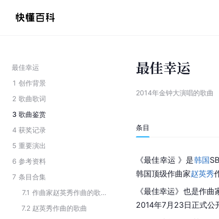
最佳幸运
最佳幸运
1
创作背景
2014年金钟大演唱的歌曲
2
歌曲歌词
3
歌曲鉴赏
条目
4
获奖记录
5
重要演出
《最佳幸运 》是
韩国
S
6
参考资料
韩国顶级作曲家
赵英秀
7
条目合集
《最佳幸运》也是作曲家
7.1
作曲家赵英秀作曲的歌曲
2014年7月23日正式
7.2
赵英秀作曲的歌曲