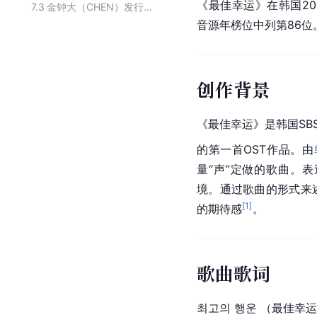
《最佳幸运》在韩国201
7.3
金钟大（CHEN）发行的歌曲
音源年榜位中列第86位
创作背景
《最佳幸运》是
韩国SB
的第一首OST作品。由
量“声”定做的歌曲。
境。通过歌曲的形式来
[
1
]
的期待感
。
歌曲歌词
최고의 행운 （最佳幸