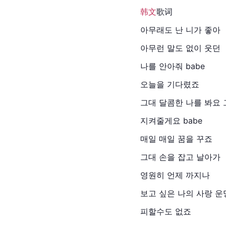
韩文
歌词
아무래도 난 니가 좋아
아무런 말도 없이 웃던
나를 안아줘 babe
오늘을 기다렸죠
그대 달콤한 나를 봐요 
지켜줄게요 babe
매일 매일 꿈을 꾸죠
그대 손을 잡고 날아가
영원히 언제 까지나
보고 싶은 나의 사랑 운
피할수도 없죠