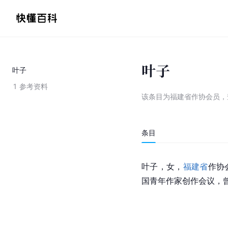
叶子
叶子
1
参考资料
该条目为
福建省作协会员
，
条目
叶子，女，
福建省
作协
国青年作家创作会议，