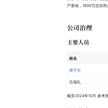
产基地，1800万忠实用
公司治理
主要人员
姓名
鹿守光
吕瑞礼
截至2024年10月 参考