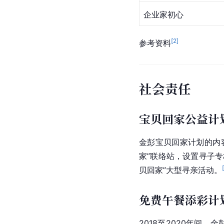
企业家初心
[
2
]
参考资料
社会责任
宝贝回家公益计
金彭宝贝回家计划的内容
家”联络站，设置寻子
贝回家”大型寻亲活动。
免费午餐添彩计
2018至2020年间，