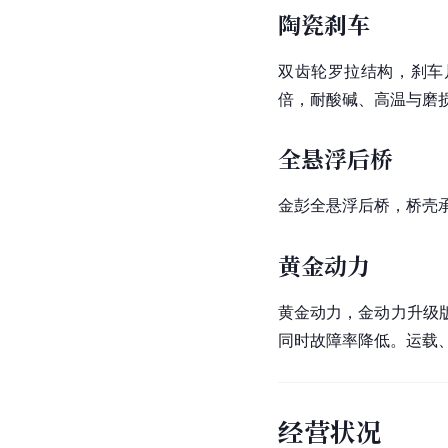
陶瓷刹车
双齿轮罗拉结构，刹车
倍，耐酸碱、高温与磨
全悬浮后桥
金彭全悬浮后桥，桥壳
黄金动力
黄金动力，金动力升级
同时故障率降低。运载
经营状况