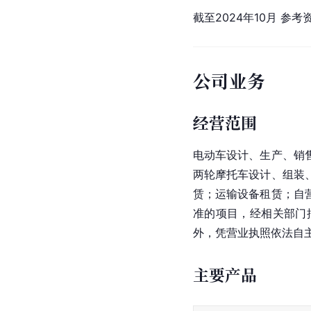
截至2024年10月 参考
公司业务
经营范围
电动车设计、生产、销
两轮摩托车设计、组装
赁；运输设备租赁；自
准的项目，经相关部门
外，凭营业执照依法自
主要产品