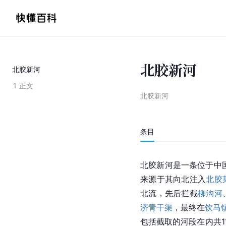
北胶新河
北胶新河
1
正文
北胶新河
条目
北胶新河是一条位于中
来源于其向北注入
北胶
北流，先后拦截
柳沟河
济青干渠
，最终在
饮马
包括截取的河段在内共1