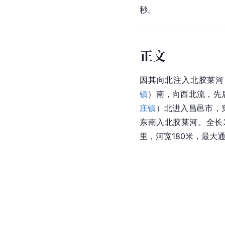
秒。
正文
因其向北注入北胶莱河
镇
）南，向西北流，先
庄镇
）北进入昌邑市，
东南入
北胶莱河
。全长
里，河宽180米，最大