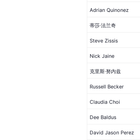
Adrian Quinonez
蒂莎·法兰奇
Steve Zissis
Nick Jaine
克里斯·
努内兹
Russell Becker
Claudia Choi
Dee Baldus
David Jason Perez