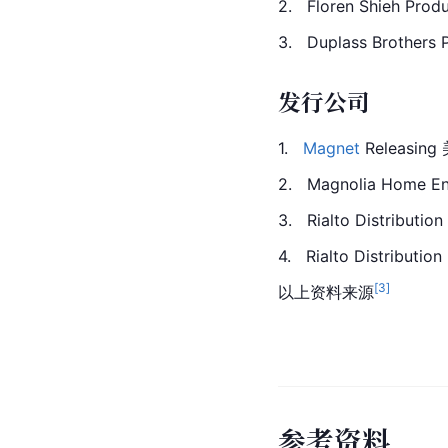
2.   Floren Shieh Prod
3.   Duplass Brothers 
发行公司
1.   
Magnet
 Releasing
2.
Magnolia
 Home E
3.   Rialto Distribution
4.   Rialto Distribution
[
3
]
以上资料来源
参
考
资
料