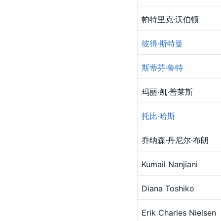
帕特里克·沃伯顿
彼得·斯特曼
斯蒂芬·鲁特
玛丽·凯·普莱斯
托比·哈斯
乔纳森·丹尼尔·布朗
Kumail Nanjiani
Diana Toshiko
Erik Charles Nielsen