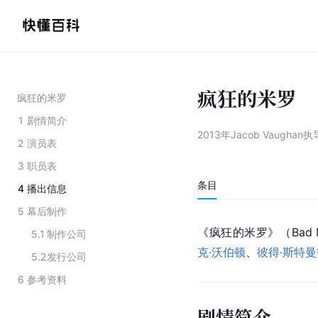
疯狂的米罗
疯狂的米罗
1
剧情简介
2013年Jacob Vaughan
2
演员表
3
职员表
条目
4
播出信息
5
幕后制作
《疯狂的米罗》（Bad M
5.1
制作公司
克·沃伯顿
、
彼得·斯特曼
5.2
发行公司
6
参考资料
剧情简介