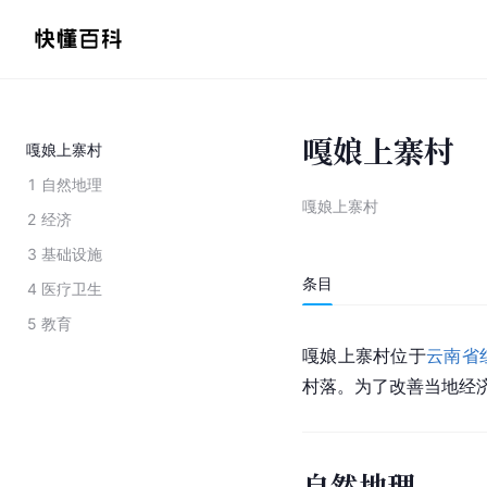
嘎娘上寨村
嘎娘上寨村
1
自然地理
嘎娘上寨村
2
经济
3
基础设施
条目
4
医疗卫生
5
教育
嘎娘上寨村位于
云南省
村落。为了改善当地经
自然地理