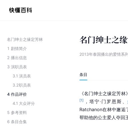
名门绅士之缘
名门绅士之缘定芳林
1
剧情简介
2013年泰国播出的爱情系
2
播出信息
3
演职员表
条目
3.1
演员表
3.2
职员表
《名门绅士之缘定芳林
4
作品评价
[
1
]
，塔宁·门罗恩斯、
4.1
大众评分
Ratchanon在林
5
参考资料
帮助他的公主爱人夺回王
6
条目合集