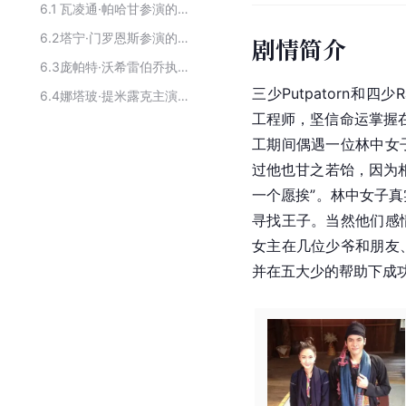
6.1
瓦凌通·帕哈甘参演的影视作品
6.2
塔宁·门罗恩斯参演的影视作品
剧情简介
6.3
庞帕特·沃希雷伯乔执导的作品
三少Putpatorn和四少
6.4
娜塔玻·提米露克主演的影视作品
工程师，坚信命运掌握在
工期间偶遇一位林中女
过他也甘之若饴，因为
一个愿挨”。林中女子
寻找王子。当然他们感
女主在几位少爷和朋友
并在五大少的帮助下成