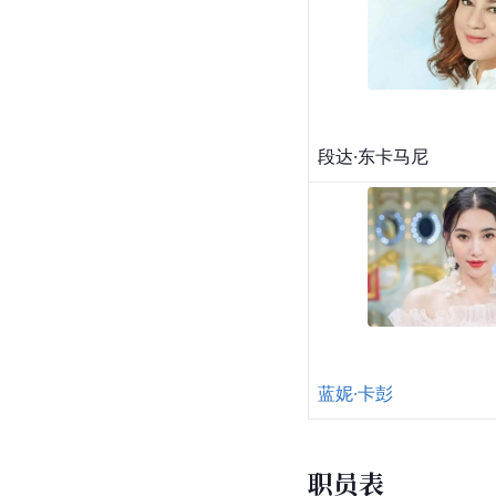
段达·东卡马尼
蓝妮·卡彭
职员表