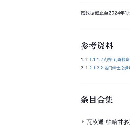
该数据截止至2024年1
参
考
资
料
1.
1.1
1.2
彭拍·瓦奇拉班桌 P
2.
2.1
2.2
名门绅士之缘
条
目
合
集
瓦凌通·帕哈甘