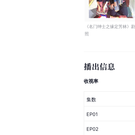
《名门绅士之缘定芳林》
照
播出信息
收视率
集数
EP01
EP02