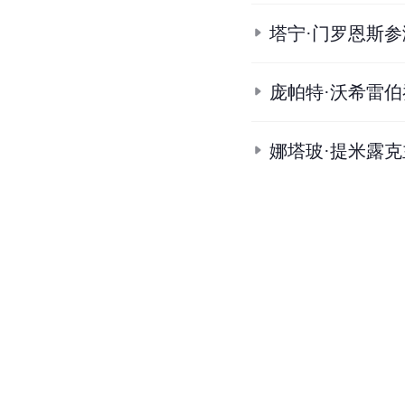
塔宁·门罗恩斯
庞帕特·沃希雷
娜塔玻·提米露