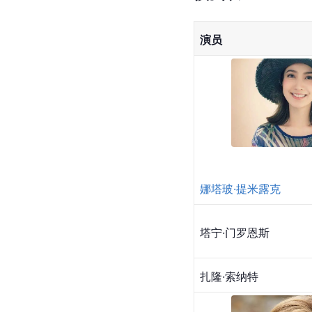
演员
娜塔玻·提米露克
塔宁·门罗恩斯
扎隆·索纳特