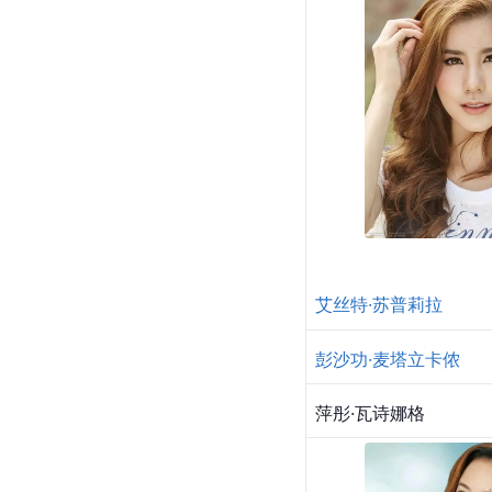
艾丝特·苏普莉拉
彭沙功·麦塔立卡侬
萍彤·瓦诗娜格