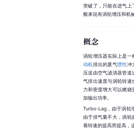
突破了，只能在进气上
般来说有涡轮增压和机
概念
涡轮增压器实际上是一
动机
排出的废气
惯性
冲
压送由空气滤清器管道
气排出速度与涡轮转速
力和密度增大可以燃烧
加输出功率。
Turbo-Lag，由
由于排气量不大，涡轮
着转速的提高而提高，