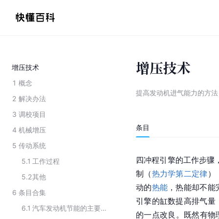
增压技术
增压技术
1
概念
提高发动机进气能力的方法
2
解决办法
3
调校项目
条目
4
机械增压
5
传动系统
四冲程引擎的工作步骤，
5.1
工作过程
制（
热力学第二定律
）
5.2
其他
动的
热能
，热能却不能
6
条目合集
引擎的缸数提高排气量
6.1
汽车发动机节能的主要技术
的一点改良。既然有物