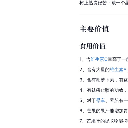
树上熟贵妃芒：放一个
主要价值
食用价值
1、含
维生素C
量高于一
2、含有大量的
维生素A
3、含有胡萝卜素，有
4、有
祛
疾止咳的功效，
5、对于
晕车
、晕船有一
6、芒果的
果汁
能增加胃
7、芒果叶的提取物能