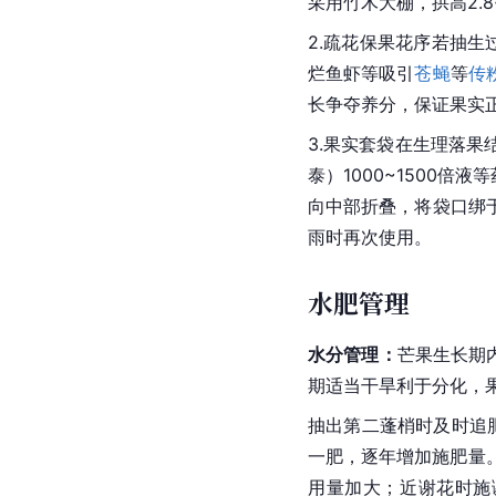
采用竹木大棚，拱高2.8
2.
疏花
保果
花序
若抽生
烂鱼虾等吸引
苍蝇
等
传
长争夺养分，保证果实
3.果实套袋在生理落果
泰）1000~1500倍
向中部折叠，将袋口绑
雨时再次使用。
水肥管理
水分管理：
芒果生长期
期适当干旱利于分化，
抽出第二蓬梢时及时追肥
一肥，逐年增加施肥量
用量加大；近谢花时施谢