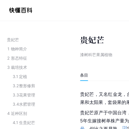
贵妃芒
贵妃芒
1
物种简介
漆树科芒果属植物
2
形态特征
3
栽培技术
条目
3.1
定植
3.2
整形修剪
贵妃芒，又名红金龙，台
3.3
花果管理
果和太阳果，套袋果的
3.4
水肥管理
贵妃芒原产于中国台湾，
4
近种区别
5年生嫁接树单株产量为2
4.1
生贵妃芒
[
3
]
号
，但比之更早熟。