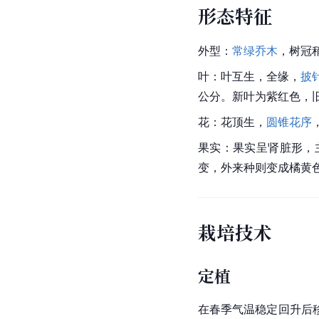
形态特征
外型：
常绿乔木
，树冠
叶：叶互生，全缘，
披
公分。新叶为紫红色，
花：花顶生，
圆锥花序
果实：果实呈肾脏形，
变，外来种则变成橘黄
栽培技术
定植
在春季气温稳定回升后