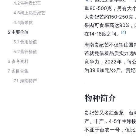
4.2
催熟贵妃芒
重80-500克，另有大
4.3
树上熟贵妃芒
大贵妃芒约150-250
4.4
撕果皮
果肉可食率高达90%，
5
主要价值
[
4
]
在14-18度之间。
5.1
食用价值
海南贵妃芒不仅销往国内
5.2
营养价值
芒就凭借着品质实力远
6
参考资料
竞争力，2022年，每
为39.8加元/公斤。贵
7
条目合集
7.1
海南特产
物种简介
贵妃芒又名红金龙，台湾
产、丰产，4-5年生嫁
不亚于台农一号，但比