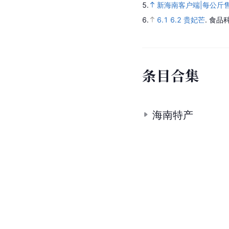
5.
新海南客户端|每公斤
6.
6.1
6.2
贵妃芒
.
食品科
条
目
合
集
海南特产