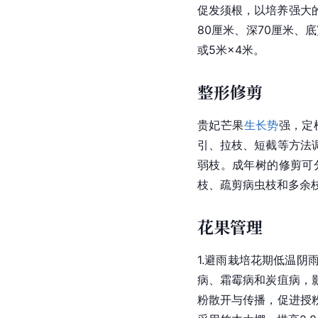
促发须根，以培养强大
80厘米、深70厘米、
或5米×4米。
整形修剪
贵妃
芒果
生长势
强，定
引、拉枝、短截等方法
弱枝。成年树的修剪可
枝、疏剪病虫枝和多余
花果管理
1.避雨栽培花期低温阴
病、霜霉病和
炭疽病
，
粉散开与传播，促进授粉