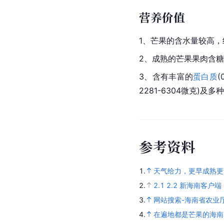
营养价值
1、芒果的含水量较高，
2、成熟的芒果果肉含糖11
3、含有丰富的
蛋白质
(
2281-6304微克)
参
考
资
料
1.
天气给力，更早成熟更
2.
2.1
2.2
新海南客户端 
3.
网站搜索-海南省农业
4.
在遍地都是芒果的海南