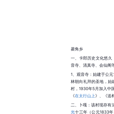
菱角乡
一、卡郎历史文化悠久
音寺、清真寺、会仙阁
1、
观音寺
：始建于公元
林朝向礼拜的圣地，始
村，1930年5月加入
中
《
在太行山上
》、《送
二、卜嘎：该村现存有清
光
十三年（公元1833