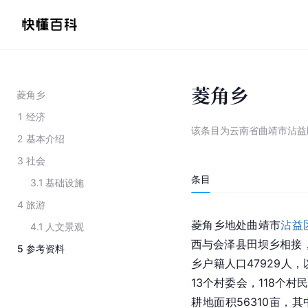
菱角乡
菱角乡
1
经济
该条目为
云南省曲靖市沾益
2
基本介绍
3
社会
条目
3.1
基础设施
4
旅游
菱角乡地处曲靖市
沾益
4.1
人文景观
西与会泽县田坝乡相接，
5
参考资料
乡户籍人口47929人
13个村委会，118个村
耕地面积56310亩，其