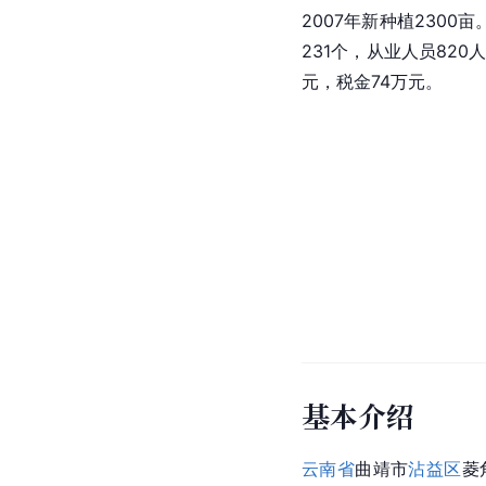
2007年新种植230
231个，从业人员820
元，税金74万元。
基本介绍
云南省
曲靖市
沾益区
菱