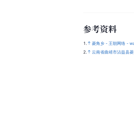
参
考
资
料
1.
菱角乡 - 王朝网络 - wan
2.
云南省曲靖市沾益县菱