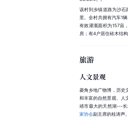
该村到乡镇道路为沙石
里。全村共拥有汽车1辆
有效灌溉面积为157亩
房；有4户居住砖木结构
旅游
人文景观
菱角乡地广物博，历史
和丰富的自然景观、人
靖市
最大的天然湖---
家协会
副主席的桂涛声