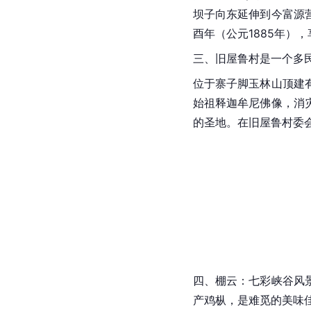
坝子向东延伸到今富源
酉年（公元1885年），
三、旧屋鲁村是一个多
位于寨子脚玉林山顶建
始祖
释迦牟尼
佛像，消
的圣地。在旧屋鲁村委
四、棚云：七彩峡谷风
产
鸡枞
，是难觅的美味