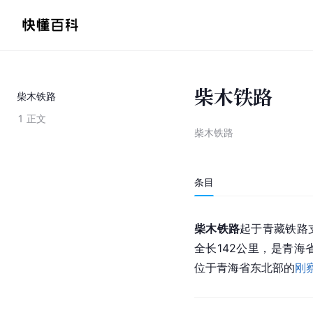
柴木铁路
柴木铁路
1
正文
柴木铁路
条目
柴木铁路
起于青藏铁路
全长142公里，是青海
位于青海省东北部的
刚