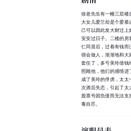
徐老先生有一幢三层楼
大女儿爱兰却是个爱慕
己可以因此发大财过上
安安过日子。二楼的房
仁
同居后，过着有钱而
很会做人，渐渐地和大
套住了，多亏美玲借钱
照顾他，他们的感情进
成了美玲的俘虏，太太
次酒后失态，引起了太
股票号因负债而无法支
毒自尽。
演职员表