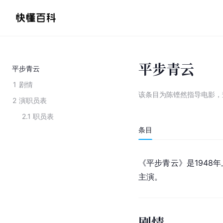
平步青云
平步青云
1
剧情
该条目为
陈铿然指导电影
，
2
演职员表
2.1
职员表
条目
《平步青云》是1948
主演。
剧情