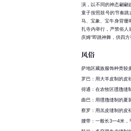
演，以不同的神态翩翩
童子按照鼓号的节奏跳
马、宝象、宝牛身背
珊
扎寺内举行，严禁俗人
庆姆”即跳神舞，供四方
风俗
萨地区
藏族服饰
种类较
罗巴：用大羊皮制的皮
得通：在农牧区
氆
氇
缝
曲巴：用氆氇缝制的夏
察罗：用羔皮缝制的皮
腰带：一般长3—4米