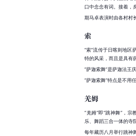
口中念念有词。接着，
期
马卓
表演时由各村
村
索
“索”流传于
日喀则地区
特的风采，而且是具有
“萨迦索舞”是
萨迦法王
“萨迦索舞”特点是不用
羌姆
“羌姆”即“跳神舞”，
乐、舞蹈三合一体的寺
每年
藏历
八月举行跳神