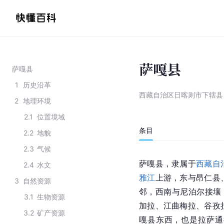
萨嘎县
萨嘎县
1
历史沿革
西藏自治区日喀则市下辖县
2
地理环境
2.1
位置境域
条目
2.2
地貌
2.3
气候
萨嘎县，隶属于
西藏自
2.4
水文
雅江
上游，东与昂仁县
3
自然资源
邻，西南与尼泊尔接壤
3.1
生物资源
加拉、江曲梅拉、谷孜拉
3.2
矿产资源
嘎县东西，也是拉萨通