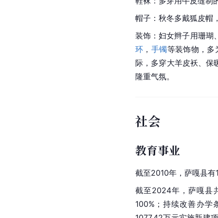
鞋袜：多穿用牛皮缝制
帽子：秋冬多戴
狐皮帽
装饰：妇女辫子用珊瑚
环
，
手镯
等装饰物，多
际，多穿大羊皮袄、保
隆重气氛。
社会
教育事业
截至2010年，萨嘎县有
截至2024年，萨嘎县
100%；持续改善办学
1077.42万元实施