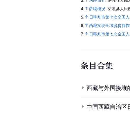
3.
法院简介
.
萨嘎县人民
4.
萨嘎概况
.
萨嘎县人民
5.
日喀则市第七次全国人
6.
西藏实现全域脱贫摘帽
7.
日喀则市第七次全国人
条
目
合
集
西藏与外国接壤
中国西藏自治区