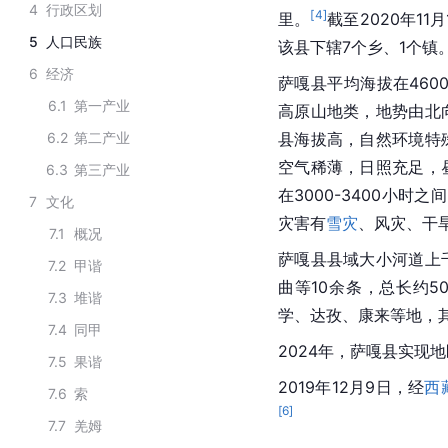
4
行政区划
[
4
]
里。
截至2020年11
5
人口民族
该县下辖7个乡、1个镇
6
经济
萨嘎县平均海拔在460
6.1
第一产业
高原山地类，地势由北
6.2
第二产业
县海拔高，自然环境特
空气稀薄，日照充足，
6.3
第三产业
在3000-3400小时
7
文化
灾害有
雪灾
、风灾、干
7.1
概况
萨嘎县县域大小河道上
7.2
甲谐
曲等10余条，总长约5
7.3
堆谐
学、达孜、康来等地，
7.4
同甲
2024年，萨嘎县实现地
7.5
果谐
2019年12月9日，经
西
7.6
索
[
6
]
7.7
羌姆