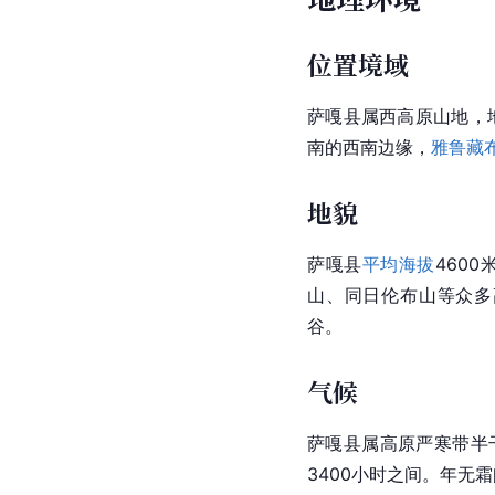
位置境域
萨嘎县属西高原山地，
南的西南边缘，
雅鲁藏
地貌
萨嘎县
平均海拔
460
山、同日伦布山等众多
谷。
气候
萨嘎县属高原严寒带半
3400小时之间。年无