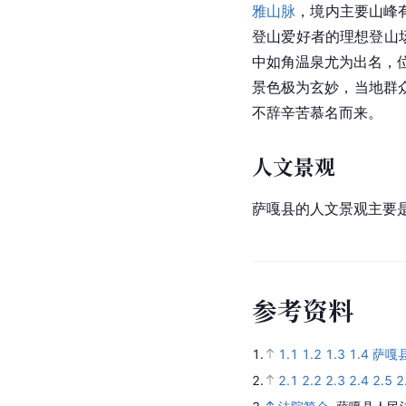
雅山脉
，境内主要山峰
登山爱好者的理想登山
中如角温泉尤为出名，
景色极为玄妙，当地群
不辞辛苦慕名而来。
人文景观
萨嘎县的人文景观主要
参
考
资
料
1.
1.1
1.2
1.3
1.4
萨嘎
2.
2.1
2.2
2.3
2.4
2.5
2