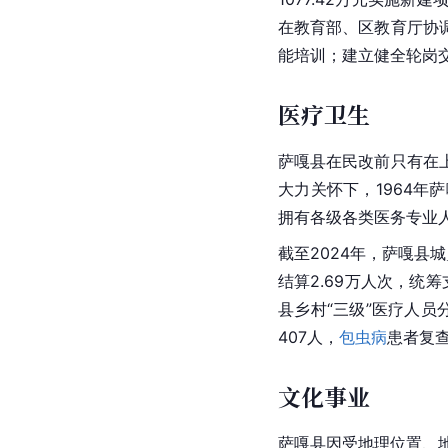
在教育部、区教育厅协
能培训；建立健全轮岗交
医疗卫生
萨嘎县在民改前只有在
大力关怀下，1964
拥有各级各类医务专业
截至2024年，萨嘎县城
结算2.69万人次，统筹
县乡村“三级”医疗人员
407人，
包虫病
患者复查
文化事业
萨嘎县因受地理位置、