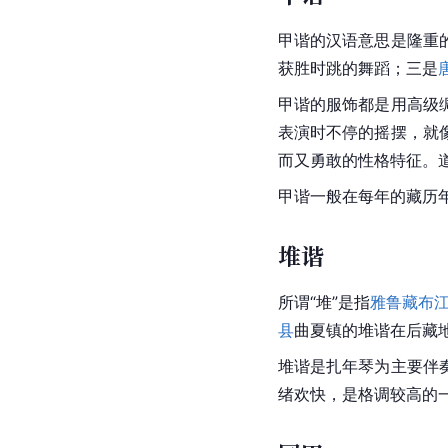
甲谐的汉语意思是隆重
获胜时跳的舞蹈；三是
甲谐的服饰都是用高级
表演时不停的摇摆，就
而又勇敢的性格特征。
甲谐一般在每年的藏历
堆谐
所谓“堆”是指
雅鲁藏布
县
曲夏镇的堆谐在后藏
堆谐是
扎年琴
为主要伴
绪欢快，是格调较高的