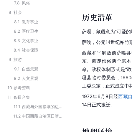
7.8
风俗
8
社会
历史沿革
8.1
教育事业
8.2
医疗卫生
萨嘎，
藏语
意为“可爱的
8.3
文化事业
萨嘎，公元14世纪帕竹
8.4
社会保障
西藏和平解放前萨嘎县
9
旅游
东、西即僧俗两个
宗本
9.1
自然景观
命。政权体制形式是“政
嘎县临时委员会，196
9.2
人文景观
工委决定，正式成立中
10
参考资料
1972年6月8日经
西藏
11
条目合集
14日正式搬迁。
11.1
西藏与外国接壤的边境县
11.2
中国西藏自治区日喀则市下辖行政区划
地理环境