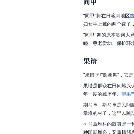
同甲
“同甲”舞在日喀则地区
妇女手上戴的两个镯子
“同甲”舞的原本歌词
睦、尊老爱幼、保护环
果谐
“果谐”即“
圆圈舞
”，它
果谐是群众在田间地头
年一度的藏历年、
望果
期马卓　斯马卓是民间
章堆的村子，这里以跳
司马章堆村的鼓舞是一
种即展舞姿，又重情绪