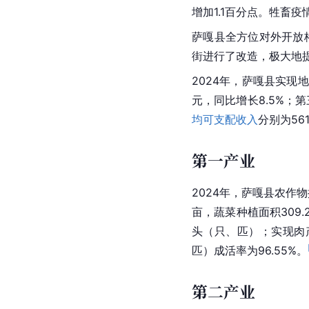
增加1.1百分点。牲畜
萨嘎县全方位对外开放格
街进行了改造，极大地
2024年，萨嘎县实现地
元，同比增长8.5%；第
均可支配收入
分别为561
第一产业
2024年，萨嘎县农作物播
亩，蔬菜种植面积309.
头（只、匹）；实现肉产2
匹）成活率为96.55%。
第二产业