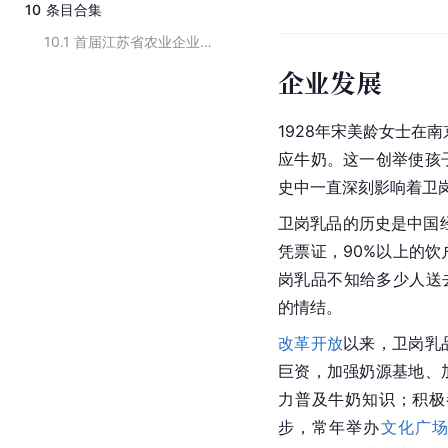
10
条目合集
10.1
首届江苏省农业企业知名品牌30强企业名单
企业发展
1928年宋美龄女士在
应牛奶。这一创举使孩子
史中一直深刻影响着卫
卫岗乳品的历史是中国经
凭票证，90%以上的
岗乳品不知给多少人送
的情结。
改革开放
以来，卫岗乳
巨资，加强奶源基地、
力普及牛奶知识；积极
步，常年举办
文化广