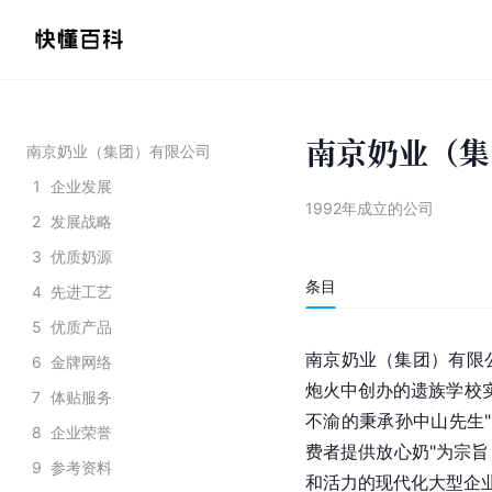
南京奶业（集
南京奶业（集团）有限公司
1
企业发展
1992年成立的公司
2
发展战略
3
优质奶源
条目
4
先进工艺
5
优质产品
南京奶业（集团）有限
6
金牌网络
炮火中创办的遗族学校实
7
体贴服务
不渝的秉承孙中山先生"
8
企业荣誉
费者提供放心奶"为宗
9
参考资料
和活力的现代化大型企