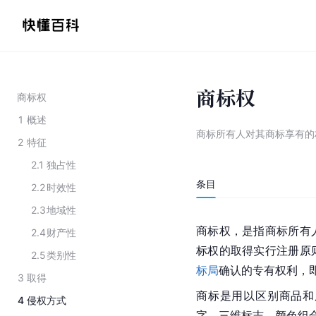
商标权
商标权
1
概述
商标所有人对其商标享有的
2
特征
2.1
独占性
条目
2.2
时效性
2.3
地域性
商标权，是指商标所有
2.4
财产性
标权的取得实行注册原
2.5
类别性
标局
确认的专有权利，
3
取得
商标是用以区别商品和
4
侵权方式
字、三维标志、颜色组