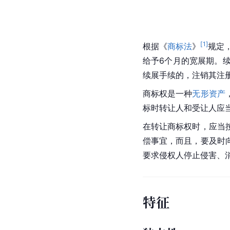
[
1
]
根据《
商标法
》
规定
给予6个月的宽展期。
续展手续的，注销其注
商标权是一种
无形资产
标时转让人和受让人应
在转让商标权时，应当
偿事宜，而且，要及时
要求侵权人停止侵害、
特征