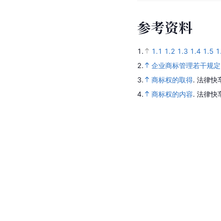
参
考
资
料
1.
1.1
1.2
1.3
1.4
1.5
1
2.
企业商标管理若干规定
3.
商标权的取得
.
法律快
4.
商标权的内容
.
法律快