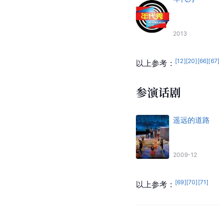
2013
[
12
]
[
20
]
[
66
]
[
67
以上参考：
参演话剧
遥远的道路
2009-12
[
69
]
[
70
]
[
71
]
以上参考：