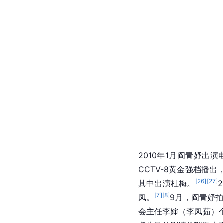
2010年1月阎青妤出演
CCTV-8黄金强档播出
[
26
]
[
27
]
其中出演杜梅。
[
7
]
[
8
]
凤。
9月，阎青妤
会主任李婶（李凤茹）