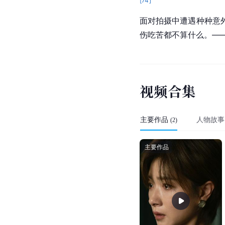
[
74
]
面对拍摄中遭遇种种意
伤吃苦都不算什么。——
视
频
合
集
主要作品
人物故事
(
2
)
主要作品