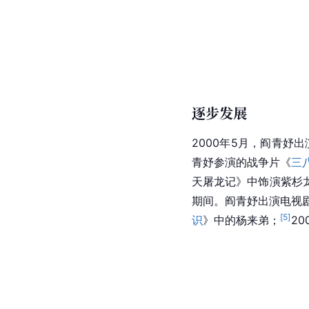
逐步发展
2000年5月，阎青妤
青妤参演的战争片《
三
天屠龙记》中饰演紫杉
期间。阎青妤出演电视
[
5
]
识
》中的杨来弟；
2