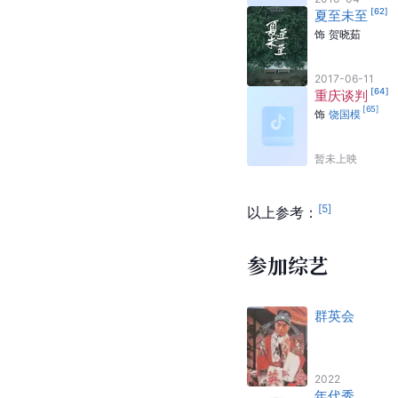
[
62
]
夏至未至
饰
贺晓茹
2017-06-11
[
64
]
重庆谈判
[
65
]
饰
饶国模
暂未上映
[
5
]
以上参考：
参加综艺
群英会
2022
年代秀