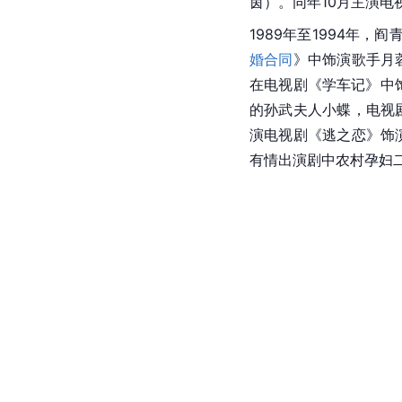
茵）。同年10月主演电
1989年至1994年，
婚合同
》中饰演歌手月
在电视剧《学车记》中
的
孙武
夫人
小蝶
，电视
演电视剧《逃之恋》饰
有情出演剧中农村孕妇二