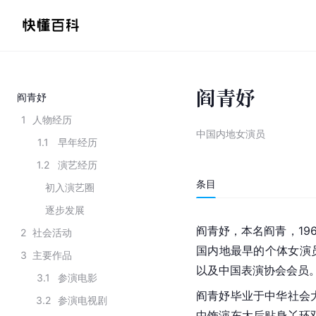
阎青妤
阎青妤
1
人物经历
中国内地女演员
1.1
早年经历
1.2
演艺经历
条目
初入演艺圈
逐步发展
阎青妤，本名阎青，19
2
社会活动
国内地最早的个体女演
3
主要作品
以及中国表演协会会员
3.1
参演电影
阎青妤毕业于中华社会
3.2
参演电视剧
中饰演东太后贴身丫环