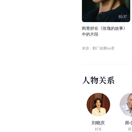
03:37
阎
青
妤
在
《
玫
瑰
的
故
事
》
中
的
片
段
来源：鹅厂娱圈bot君
人
物
关
系
刘晓庆
师
好友
搭