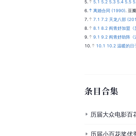
5.
5.1
5.2
5.3
5.4
5.5
5
6.
离婚合同 (1990)
.
豆瓣
7.
7.1
7.2
天龙八部 (201
8.
8.1
8.2
阎青妤加盟《
9.
9.1
9.2
阎青妤助阵《
10.
10.1
10.2
温暖的日子 
条
目
合
集
历届大众电影百
历届小百花奖优