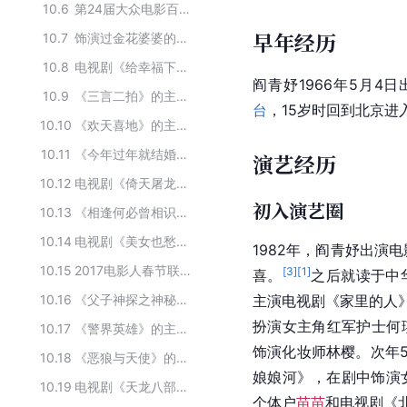
10.6
第24届大众电影百花奖获奖人物
早年经历
10.7
饰演过金花婆婆的女演员
10.8
电视剧《给幸福下订单》的演职人员
阎青妤1966年5月4日
10.9
《三言二拍》的主要演员
台
，15岁时回到北京进
10.10
《欢天喜地》的主要演员
10.11
《今年过年就结婚》的主要演员
演艺经历
10.12
电视剧《倚天屠龙记》主要演员
初入演艺圈
10.13
《相逢何必曾相识》的主要演员
10.14
电视剧《美女也愁嫁》的主要演员
1982年，阎青妤出演
10.15
2017电影人春节联欢晚会的主要参加人员
[
3
]
[
1
]
喜。
之后就读于中
10.16
《父子神探之神秘数字》的主要演员
主演电视剧《家里的人
扮演女主角红军护士何
10.17
《警界英雄》的主要演员
饰演化妆师林樱。次年
10.18
《恶狼与天使》的主要演员
娘娘河》，在剧中饰演
10.19
电视剧《天龙八部》主要演员
个体户
苗苗
和电视剧《