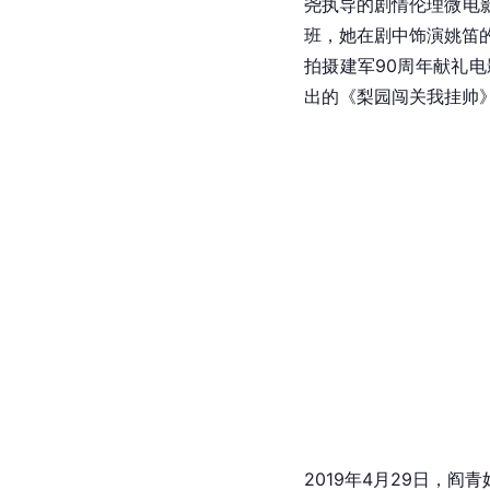
尧
执导的剧情伦理
微电
班，她在剧中饰演
姚笛
拍摄
建军
90周年献礼
出的《
梨园闯关我挂帅
2019年4月29日，阎