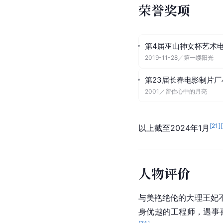
荣誉奖项
第4届巫山神女杯艺术
2019-11-28
／
第一缕阳光
第23届长春电影制片厂
2001
／
留住心中的月亮
[
21
]
[
以上截至2024年1月
人物评价
与美艳绝伦的大理王妃
身优越的工程师，遇事