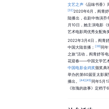
文艺之声
《品味书香》
[
32
]
2020年6月，阎青
陆播出，在剧中饰演乔
月10日，她主演电影
艺术电影周优秀女配角
2022年3月4日，阎
[
38
]
中国大陆首播；
同年
之旅”活动，阎青妤等电
花迎春——中国文学艺术
中国电影金鸡奖
颁奖典
举办的第60届亚太影
[
44
]
[
45
]
播出。
同年5月
《玫瑰的故事》定档于6月