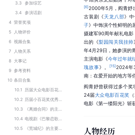
3.3
参加综艺
[
6
]
2000年5月，阎青
3.4
参演话剧
古装剧《
天龙八部
》中
4
荣誉奖项
子
》中饰演个性鲜明的
5
人物评价
摄建军90周年献礼电
6
视频合集
出的《
梨园闯关我挂帅
年4月29日，她参演的
7
人物关系
主演电影《
今年过年就
8
大事记
[
15
]
瑰故事
》。
2024
9
参考资料
南：在爱开始的地方等你
10
条目合集
阎青妤曾获得过多个奖
10.1
历届大众电影百花奖最佳女配角
24届
大众电影百花奖
（
10.2
历届小百花奖优秀女配角奖
电影《第一缕阳光》斩
10.3
《离婚合同》的主要演员
10.4
电视剧《巴黎恋歌》的演员
人物经历
10.5
《荒城纪》的主要演员