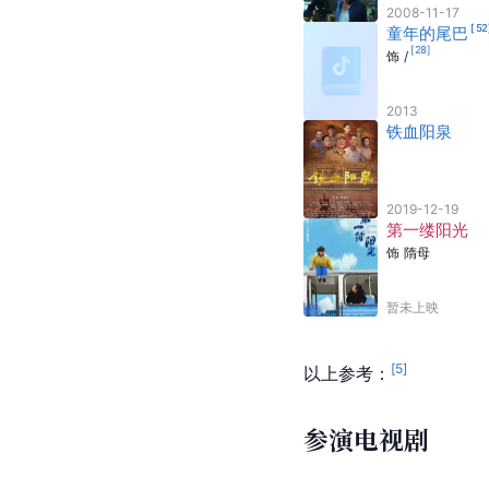
2008-11-17
[
52
童年的尾巴
[
28
]
饰
/
2013
铁血阳泉
2019-12-19
第一缕阳光
饰
隋母
暂未上映
[
5
]
以上参考：
参演电视剧