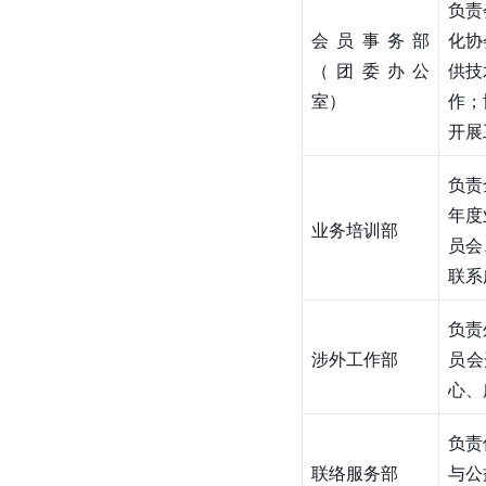
负责
会员事务部
化协
（团委办公
供技
室）
作；
开展
负责
年度
业务培训部
员会
联系
负责
涉外工作部
员会
心、
负责
联络服务部
与公