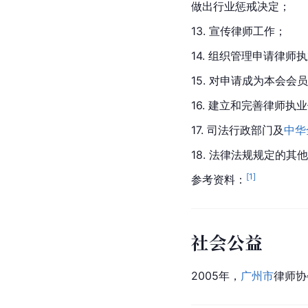
做出行业惩戒决定；
13. 宣传律师工作；
14. 组织管理申请律
15. 对申请成为本会
16. 建立和完善律师执
17. 司法行政部门及
中华
18. 法律法规规定的
[
1
]
参考资料：
社会公益
2005年，
广州市
律师协