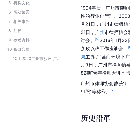
5
机构文化
1994年后，广州市律
6
所获荣誉
性的行业化管理。20
7
相关事件
月21日，广州市律师
8
注释
21日，
广州
市律师协会
[
5
]
9
参考资料
讨会。
2016年1月
[
参政议政工作座谈会。
10
条目合集
局
主办了“营商环境下
10.1
2023广州市获评“广东省先进社会组织”名单
月9日，广州市律师协
82期“青年律师大讲堂”
广州市律师协会曾获“
广
[
9
]
组织”等称号。
历史沿革