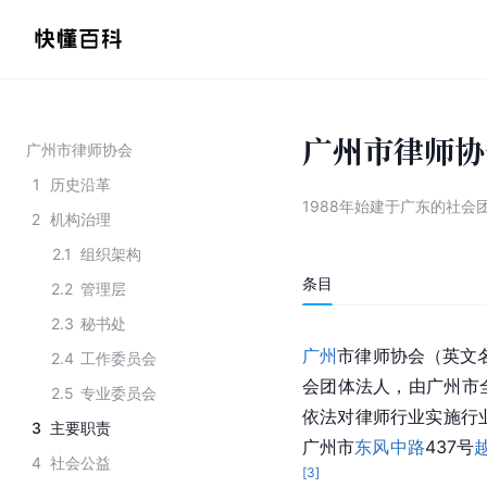
广州市律师协
广州市律师协会
1
历史沿革
1988年始建于广东的社会
2
机构治理
2.1
组织架构
条目
2.2
管理层
2.3
秘书处
广州
市律师协会（英文名：Gu
2.4
工作委员会
会团体法人，由广州市
2.5
专业委员会
依法对律师行业实施行业
3
主要职责
广州市
东风中路
437号
4
社会公益
[
3
]