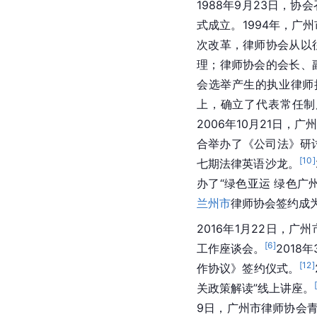
1988年9月23日，协
式成立。1994年，广
次改革，律师协会从以
理；律师协会的会长、
会选举产生的执业律师
上，确立了代表常任制
2006年10月21日
合举办了《公司法》研
[
10
]
七期法律英语沙龙。
办了“绿色亚运 绿色广州
兰州市
律师协会签约成
2016年1月22日，
[
6
]
工作座谈会。
201
[
12
]
作协议》签约仪式。
关政策解读”线上讲座。
9日，广州市律师协会