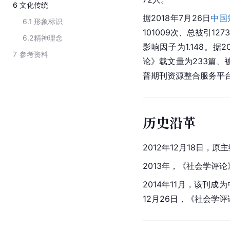
6
文化传统
据2018年7月26日
中国
6.1
形象标识
101009次、总被引12
6.2
精神理念
影响因子为1.148。据2
7
参考资料
论》载文量为233篇、被
普期刊资源整合服务平台显
历史沿革
2012年12月18日，原
2013年，《社会学评
2014年11月，该刊成
12月26日，《社会学