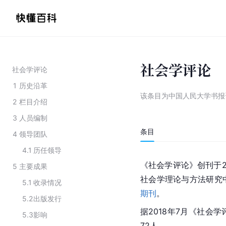
社会学评论
社会学评论
1
历史沿革
该条目为
中国人民大学书报
2
栏目介绍
3
人员编制
条目
4
领导团队
4.1
历任领导
《社会学评论》创刊于2
5
主要成果
社会学理论与方法研究
5.1
收录情况
期刊
。
5.2
出版发行
据2018年7月《社会
5.3
影响
72人。