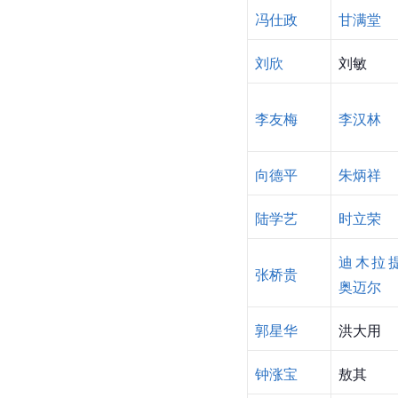
冯仕政
甘满堂
刘欣
刘敏
李友梅
李汉林
向德平
朱炳祥
陆学艺
时立荣
迪木拉提
张桥贵
奥迈尔
郭星华
洪大用
钟涨宝
敖其