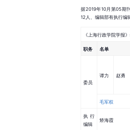
据2019年10月第0
12人、编辑部有执行编
《上海行政学院学报》
职务
名单
谭力
赵勇
委员
毛军权
执行
矫海霞
编辑