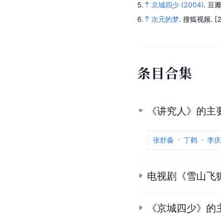
5.
京城四少 (2004)
.
豆瓣
6.
次元的梦
.
搜狐视频.
[
条
目
合
集
《讲究人》的主
张舒淼
丁鹤
李庆
电视剧《雪山飞
《京城四少》的