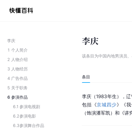
李庆
李庆
1
个人简介
该条目为
中国内地男演员、
2
人物介绍
3
人物经历
条目
4
广告作品
5
关于职务
李庆（1983年生），辽
6
参演作品
包括《
京城四少
》《我
6.1
参演电视剧
（饰演潘军凯）和《讲
6.2
参演电影
6.3
参演舞台作品