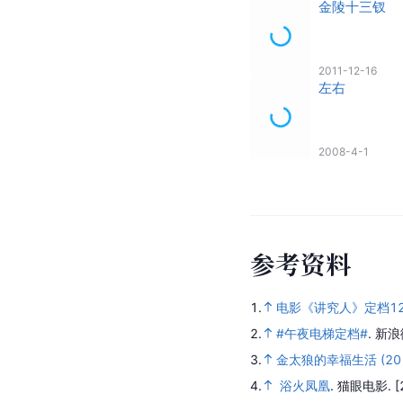
金陵十三钗
2011-12-16
左右
2008-4-1
参
考
资
料
1.
电影《讲究人》定档1
2.
#午夜电梯定档#
.
新浪
3.
金太狼的幸福生活 (201
4.
浴火凤凰
.
猫眼电影.
[