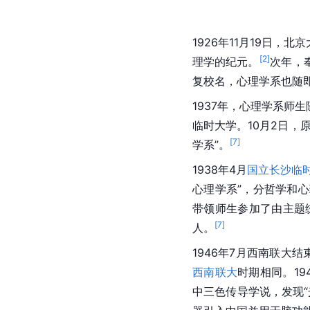
1926年11月19日
[
2
]
理学的纪元。
次年，
复校名，心理学系也随
1937年，心理学系师
临时大学。10月2日，
[
7
]
学系”。
1938年4月
国立长沙临
心理学系”，分哲学和
带领师生参加了由主题
[
7
]
人。
1946年7月西南联大
西南联大
时期相同。19
中三色传导学说，发现“