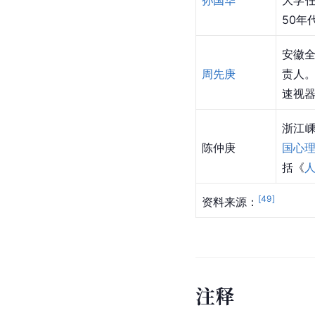
孙国华
大学
50年
安徽
周先庚
责人
速视器
浙江
陈仲庚
国心
括《
[
49
]
资料来源：
注
释