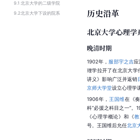
9.1
北京大学的二级学院
历史沿革
9.2
北京大学下设的院系
北京大学心理学
晚清时期
1902年，
服部宇之吉
应
理学拉开了在北京大学
讲义》影响广泛并返销
京师大学堂
设立心理学
1906年，
王国维
在《
科“必援之科目之一”。
《心理学概论》和《
教
号。王国维后允任
北京