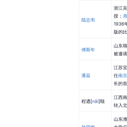
浙江
授；
陆志韦
193
版的
山东聊
傅斯年
被邀
江苏
潘菽
任
南
长的
江西南
程
迺
[
nǎi
]
颐
转入
山东