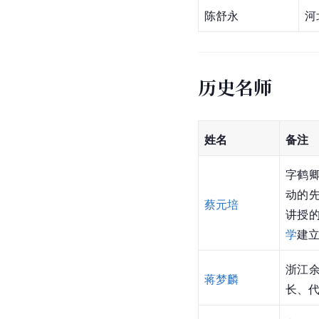
陈舒永
河
历史名师
姓名
备注
字鹤
动的先
蔡元培
讲授的
学
建
浙江
蒋梦麟
长、