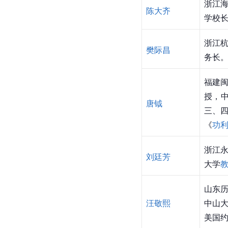
浙江
陈大齐
学校长
浙江
樊际昌
务长。
福建
授，
唐钺
三、
《
功
浙江永
刘廷芳
大学
山东
汪敬熙
中山
美国