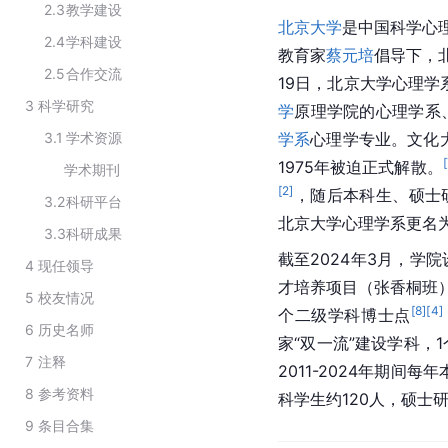
2.3
教学建设
北京大学
是中国科学心理
2.4
学科建设
教育家
蔡元培
倡导下，
2.5
合作交流
19日，北京大学心理
3
科学研究
学
原理学院的心理学系
3.1
学术资源
学系
心理学专业。文化
[
1975年被迫正式解散。
学术期刊
[
2
]
，随后本科生、硕士
3.2
科研平台
北京大学心理学系更名
3.3
科研成果
截至2024年3月，学
4
现任领导
才培养项目（张香桐班
5
校友情况
[
8
]
[
4
]
个二级学科博士点
6
历史名师
家“
双一流
”建设学科，1
7
注释
2011-2024年期间
8
参考资料
科学生约120人，硕士
9
条目合集