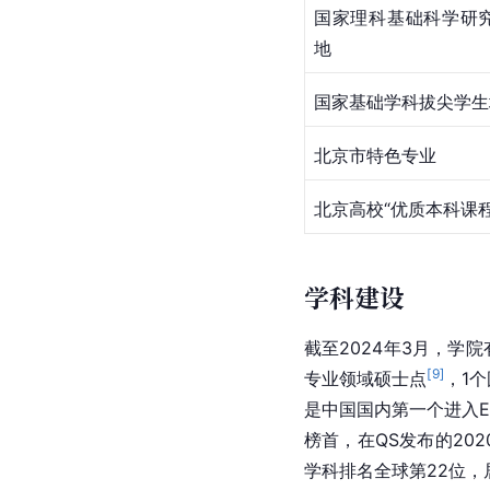
国家理科基础科学研
地
国家基础学科拔尖学生
北京市
特色专业
北京高校“优质本科课
学科建设
截至2024年3月，学
[
9
]
专业领域硕士点
，1个
是中国国内第一个进入E
榜首，在QS发布的20
学科排名全球第22位，