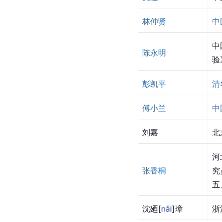
林仲贤
中
中
陈永明
验
彭凯平
清
傅小兰
中
刘嘉
北
河
张香桐
究
五
沈
廼
[
nǎi
]
璋
浙