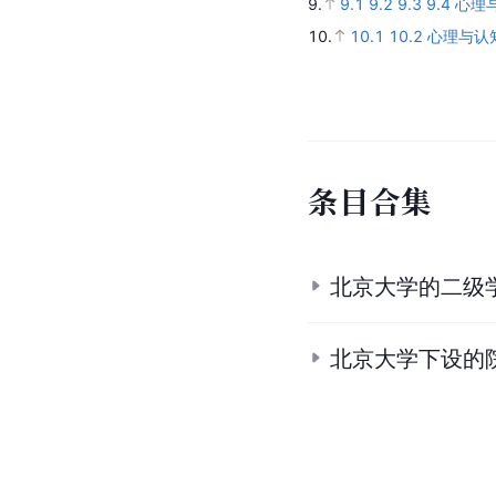
9.
9.1
9.2
9.3
9.4
心理
10.
10.1
10.2
心理与认
条
目
合
集
北京大学的二级
北京大学下设的