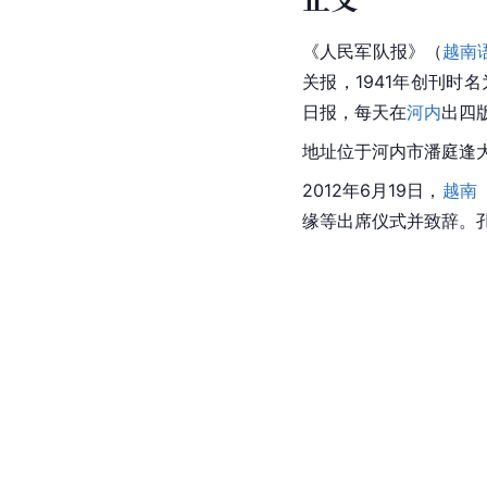
《人民军队报》（
越南
关报，1941年创刊时
日报，每天在
河内
出四
地址位于
河内市
潘庭逢
2012年6月19日，
越南
缘等出席仪式并致辞。