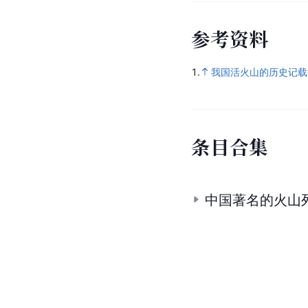
参
考
资
料
1.
我国活火山的历史记载(
条
目
合
集
中国著名的火山