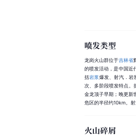
喷发类型
龙岗火山群位于
吉林省
的喷发活动，是中国近
括
岩浆
爆发、射汽．岩
次、多阶段喷发特点。
金龙顶子早期；晚更新
危区的半径约10km。
火山碎屑