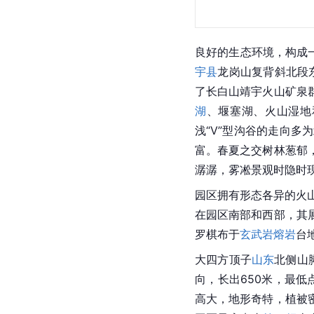
良好的生态环境，构成
宇县
龙岗山复背斜北段
了长白山靖宇火山矿泉
湖
、堰塞湖、火山湿地
浅“V”型沟谷的走向
富。春夏之交树林葱郁
潺潺，雾凇景观时隐时
园区拥有形态各异的火
在园区南部和西部，其
罗棋布于
玄武岩
熔岩
台
大四方顶子
山东
北侧山
向，长出650米，最低
高大，地形奇特，植被