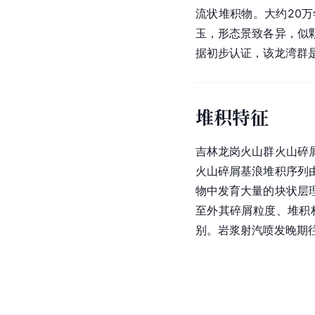
流状堆积物。大约20
玉，形态景致各异，似
据初步认证，该龙湾群
堆积特征
吉林龙岗火山群火山碎
火山碎屑基浪堆积序列
物中发育大量的块状层
至外其碎屑粒度、堆积
别。岩浆射汽喷发晚期