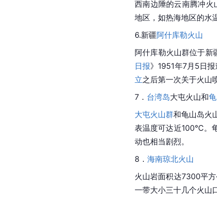
西南边陲的云南腾冲火
地区，如
热海
地区的水
6.新疆
阿什库勒火山
阿什库勒火山群位于新
日报
》1951年7月5
立
之后第一次关于火山
7．
台湾岛
大屯火山和
龟
大屯火山群
和
龟山岛火
表温度可达近100°
动也相当剧烈。
8．
海南琼北火山
火山岩面积达7300平
一带大小三十几个火山