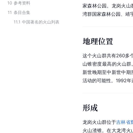
10
参考资料
家森林公园。龙岗火山
11
条目合集
湾群国家森林公园、靖
11.1
中国著名的火山列表
地理位置
这个火山群共有260多
山锥密度最高的火山群。
新世晚期至中新世中期
活动的可能性。1992
形成
龙岗火山群位于
吉林省
火山渣锥。在大龙湾火