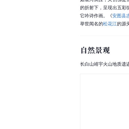
的折射下，呈现出五彩
它吟诗作画。《
安图县
举世闻名的
松花江
的源
自然景观
长白山靖宇火山地质遗