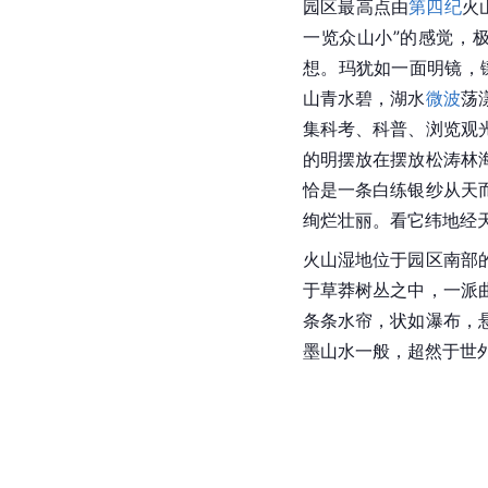
园区最高点由
第四纪
火
一览众山小”的感觉，
想。玛犹如一面明镜，
山青
水碧
，湖水
微波
荡
集科考、科普、浏览观
的明摆放在摆放松涛林
恰是一条白练银纱从天
绚烂壮丽。看它纬地经
火山湿地位于园区南部
于草莽树丛之中，一派
条条水帘，状如瀑布，
墨山水一般，超然于世