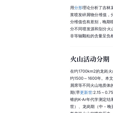
用
分形
理论分析了吉林
浆喷发碎屑物分维值，
分维值也有差别，晚期
分不同喷发源和划分火
非等轴颗粒的含量呈负相
火山活动分期
在约1700km2的龙岗
约1500～1600年
屑席等不同火山地质体的3
期(早
更新世
:2.15～0
锥的K-Ar年代学测定
世）、龙岗期（中－晚