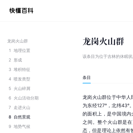
龙岗火山群
龙岗火山群
1
地理位置
该条目为
位于吉林的休眠状
2
形成
3
堆积特征
条目
4
喷发类型
5
火山碎屑
龙岗火山群位于中华人
6
火山活动分期
为东经127°，北纬43
7
走进火山
的面积上，是中国境内火
8
自然景观
之间。整个火山群是在
9
地势气候
态，但是理论上依然有恢