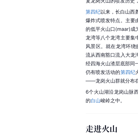
复龙岗火山的喷发历史
第四纪
以来，长白山西
爆炸式喷发特点。主要
的低平火山口(maar
龙湾等八个龙湾主要集
风景区。就在龙湾环绕
流从西南豁口流入大龙
经四海火山渣层底部同一
仍有喷发活动的
第四纪
——龙岗火山群就分布
6个火山湖沿龙岗山脉
的
白山
峻岭之中。
走进火山