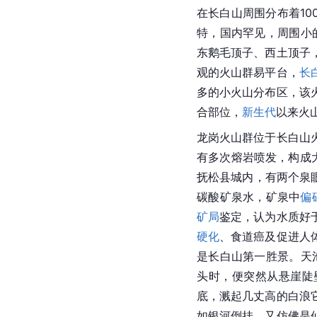
在长白山周围分布着10
特，国内罕见，周围小
东鹅毛顶子、西土顶子
观的火山群易平台，
长
多的小火山分布区，该
合部位，
新生代
以来火
龙岗火山群位于长白山
有多次
熔岩
喷发，构成
抚松县城内，有两个泉
碳酸矿泉水，矿泉中
偏
矿局
鉴定，认为水质好
硬化
、食道癌及促进人
是长白山第一胜景。天
头时，便突然从悬崖陡
底，溅起几丈高的白浪
如
银河
倒挂，又仿佛是