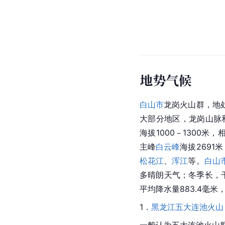
地势气候
白山市
龙岗火山群，地
大部分地区，龙岗山脉和
海拔1000－1300米，
主峰
白云峰
海拔2691
松花江
、
浑江
等。
白山
多晴朗天气；冬季长，
平均降水量883.4毫米
1．
黑龙江五大连池火山