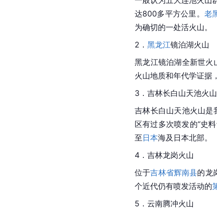
一般认为
五大连池
火山
达800多平方公里。
老
为确切的一处活火山。
2．
黑龙江
镜泊湖火山
黑龙江镜泊湖
全新世
火
火山地质和年代学证据
3．吉林长白山天池火山
吉林长白山天池火山是
区有过多次喷发的“史料
至
日本
海
及日本北部。
4．吉林龙岗火山
位于
吉林省辉南县
的龙
个近代仍有喷发活动的
5．云南腾冲火山