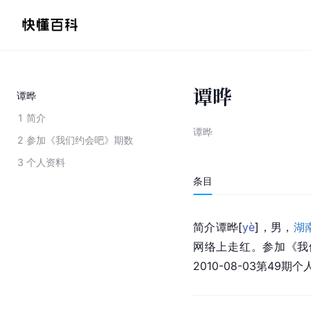
谭晔
谭晔
1
简介
谭晔
2
参加《我们约会吧》期数
3
个人资料
条目
简介谭
晔
[
yè
]
，男，
湖
网络上走红。参加《我们约会
2010-08-03第4