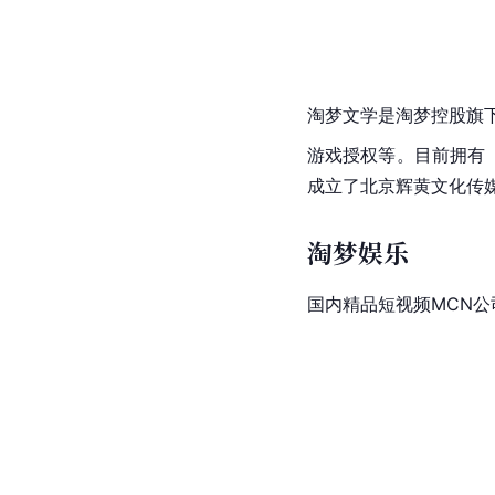
淘梦文学是淘梦控股旗下
游戏授权等。目前拥有
成立了北京辉黄文化传
淘梦娱乐
国内精品
短视频
MCN
公