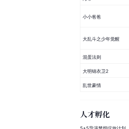
小小爸爸
大乱斗之少年觉醒
混蛋法则
大明锦衣卫2
乱世豪情
人才孵化
5+5导演梦想绽放计划