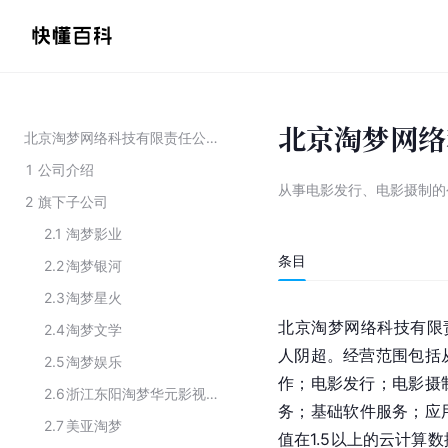
北京淘梦网络
北京淘梦网络科技有限责任公司
1
公司介绍
从事电影发行、电影摄制的
2
旗下子公司
2.1
淘梦影业
条目
2.2
淘梦银河
2.3
淘梦星火
北京淘梦网络科技有限责
2.4
淘梦文学
人阴超。经营范围包括
2.5
淘梦娱乐
作；电影发行；电影摄
2.6
浙江东阳淘梦华元影视文化有限公司
务；基础软件服务；应
2.7
美亚淘梦
值在1.5以上的
云计算数