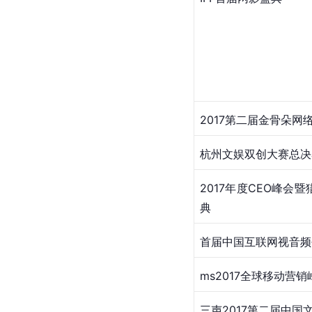
2017第二届
金骨朵网
​杭州文娱双创大赛总决
​2017年度CEO峰会暨
典
​首届中国互联网视音
​ms2017全球移动营
​三声2017第二届中