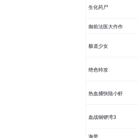
生化药尸
御前法医大仵作
极道少女
绝色特攻
热血捕快陆小虾
血战铜锣湾3
​海带 