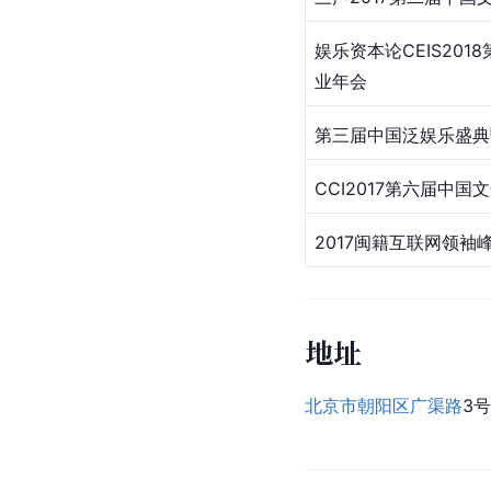
​娱乐资本论CEIS20
业年会
​第三届中国泛娱乐盛
​CCI2017第六届中
​2017闽籍互联网领袖
地址
北京市朝阳区
广渠路
3