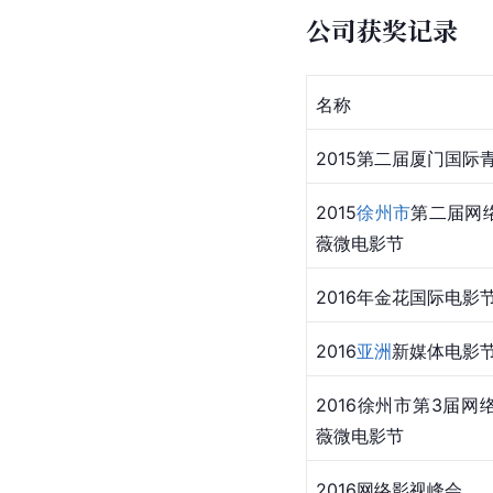
公司获奖记录
​名称
​2015第二届厦门国际
​2015
徐州市
第二届网
薇微电影节
​2016年金花国际电影
​2016
亚洲
新媒体电影
​2016徐州市第3届
薇微电影节
​2016网络影视峰会