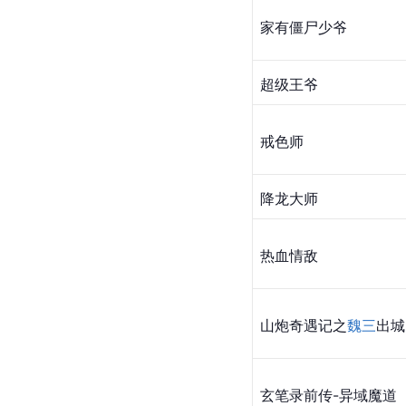
家有僵尸少爷
超级王爷
戒色师
降龙大师
热血情敌
山炮奇遇记之
魏三
出城
玄笔录前传
-异域魔道