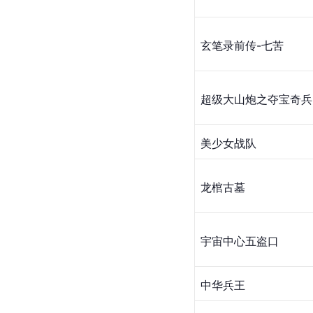
​玄笔录前传-七苦
超级大山炮之夺宝奇兵
美少女战队
​龙棺古墓
宇宙中心五盗口
中华兵王