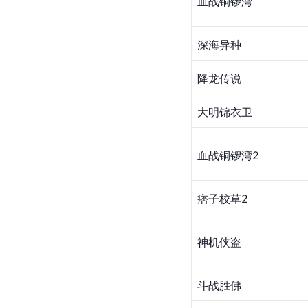
血战铜锣湾
深海异种
降龙传说
​大明锦衣卫
血战铜锣湾2
痞子校草2
神机侠盗
斗战胜佛