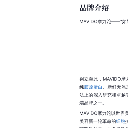
品牌介绍
MAVIDO摩力沱——“
创立至此，MAVIDO
纯
胶原蛋白
、新鲜无添
法上的深入研究和卓越表
端品牌之一。
MAVIDO摩力沱以世
美容新一轮革命的
细胞