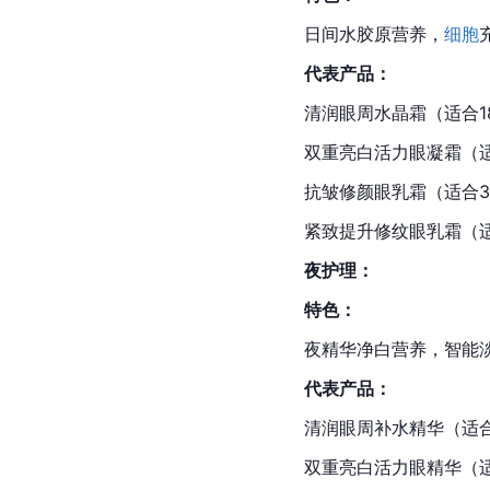
日间水胶原营养，
细胞
代表产品：
清润眼周
水晶
霜（适合1
双重亮白活力眼凝霜（适
抗皱修颜眼乳霜（适合3
紧致提升修纹眼乳霜（适
夜护理：
特色：
夜精华净白营养，智能
代表产品：
清润眼周补水精华（适合
双重亮白活力眼精华（适