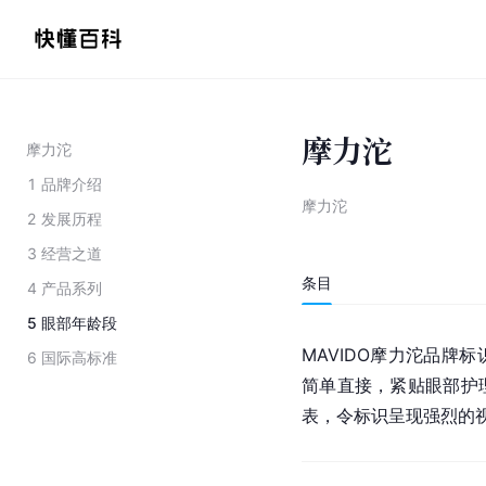
摩力沱
摩力沱
1
品牌介绍
摩力沱
2
发展历程
3
经营之道
条目
4
产品系列
5
眼部年龄段
MAVIDO摩力沱品牌
6
国际高标准
简单直接，紧贴眼部护
表，令标识呈现强烈的