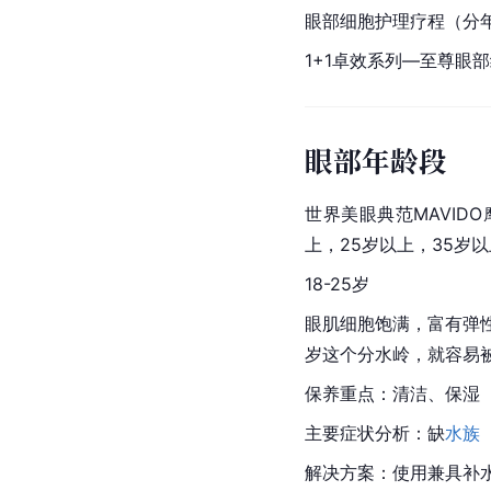
眼部细胞护理疗程（分
1+1卓效系列—至尊眼
眼部年龄段
世界美眼典范MAVID
上，25岁以上，35岁
18-25岁
眼肌细胞饱满，富有弹
岁这个分水岭，就容易
保养重点：清洁、保湿
主要症状分析：缺
水族
解决方案：使用兼具补