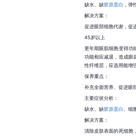
缺水、缺
胶原蛋白
，弹
解决方案：
促进眼部细胞代谢，促
45岁以上
更年期眼肌细胞变得功
功能相应减退，造成眼
性纤维层，应选用能增
保养重点：
补充全面营养、促进眼
主要症状分析：
缺水、缺
胶原蛋白
、细
解决方案：
清除皮肤表面的死细胞