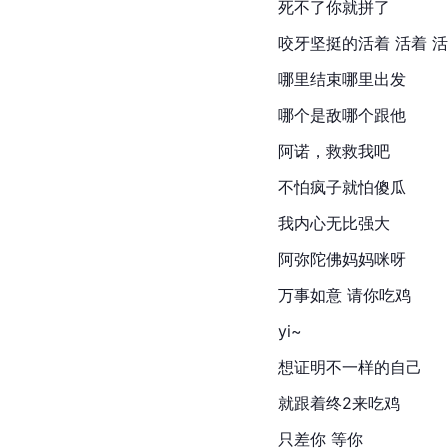
死不了你就拼了
咬牙坚挺的活着 活着 
哪里结束哪里出发
哪个是敌哪个跟他
阿诺，救救我吧
不怕疯子就怕傻瓜
我内心无比强大
阿弥陀佛妈妈咪呀
万事如意 请你
吃鸡
yi~
想证明不一样的自己
就跟着终2来吃鸡
只差你 等你