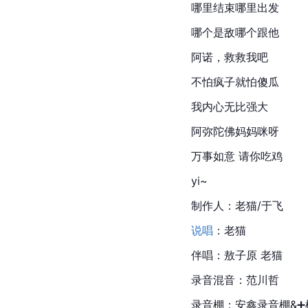
哪里结束哪里出发
哪个是敌哪个跟他
阿诺，救救我吧
不怕疯子就怕傻瓜
我内心无比强大
阿弥陀佛妈妈咪呀
万事如意 请你
吃鸡
yi~
制作人：老猫/于飞
说唱
：老猫
伴唱：敖子原 老猫
录音混音：
范川哲
录音棚：安鑫录音棚&➕