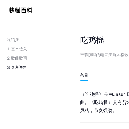
吃鸡摇
吃鸡摇
1
基本信息
王蓉演唱的电音舞曲风格歌
2
歌曲歌词
3
参考资料
条目
《吃鸡摇》是由Jasur B
曲。《吃鸡摇》具有异
风格，节奏强劲。