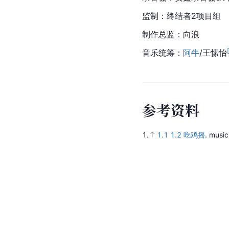
监制：终结者2项目组
制作总监：向浪
音乐统筹：
阿牛
/王愫怡
参
考
资
料
1.
1.1
1.2
吃鸡摇
.
music