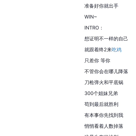
准备好你就出手
WIN~
INTRO：
想证明不一样的自己
就跟着终2来
吃鸡
只差你 等你
不管你会在哪儿降落
刀枪弹火和平底锅
300个姐妹兄弟
苟到最后就胜利
有本事你先找到我
悄悄看着人数掉落