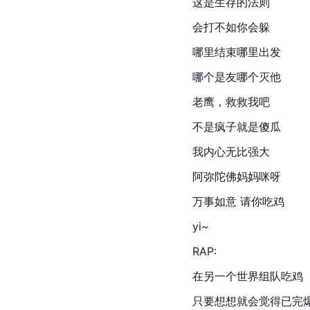
这是生存的法则
会打不如你会躲
哪里结束哪里出发
哪个是友哪个灭他
老鹰，救救我吧
不是疯子就是傻瓜
我内心无比强大
阿弥陀佛妈妈咪呀
万事如意 请你
吃鸡
yi~
RAP:
在另一个世界组队吃鸡
只要想想就会觉得已完