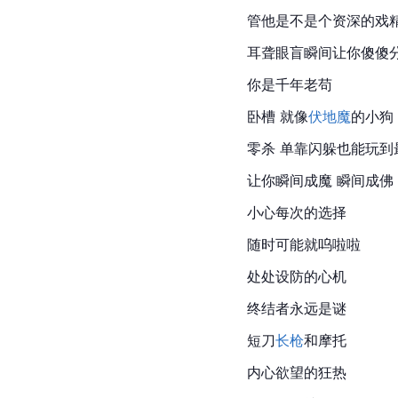
管他是不是个资深的戏
耳聋眼盲瞬间让你傻傻
你是千年老苟
卧槽 就像
伏地魔
的小狗
零杀 单靠闪躲也能玩到
让你瞬间成魔 瞬间成佛 
小心每次的选择
随时可能就呜啦啦
处处设防的心机
终结者
永远是谜
短刀
长枪
和摩托
内心欲望的狂热