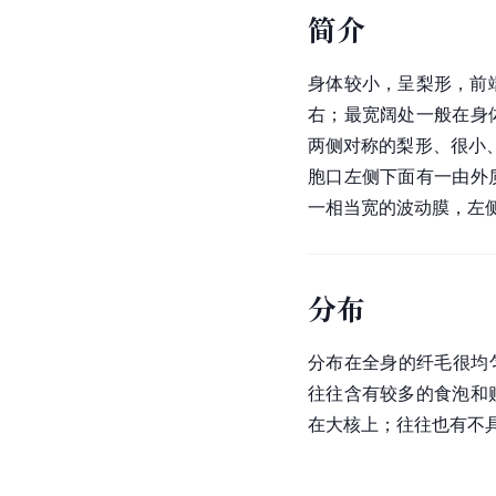
简介
身体较小，呈梨形，前
右；最宽阔处一般在身
两侧对称的梨形、很小、
胞口左侧下面有一由外
一相当宽的
波动膜
，左
分布
分布在全身的纤毛很均匀
往往含有较多的食泡和
在大核上；往往也有不